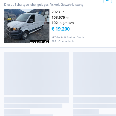
Eur.... Transporter / Kastenwagen
Diesel, Schaltgetriebe, gültiges Pickerl, Gewährleistung
2023
EZ
108.575
km
102
PS (75 kW)
€ 19.200
KFZ-Technik Steiner GmbH
9821 Obervellach