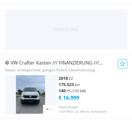
VW Crafter Kasten /// FINANZIERUNG ///
Transporter / Kastenwagen
Diesel, Schaltgetriebe, gültiges Pickerl, Gewährleistung
2018
EZ
175.523
km
140
PS (103 kW)
€ 16.999
Hayat Gruppe
1220 Wien, 22. Bezirk, Donaustadt