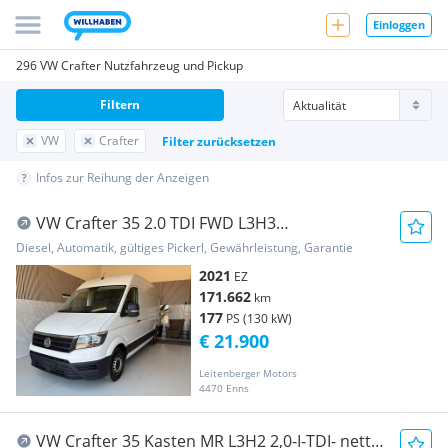
Einloggen
296 VW Crafter Nutzfahrzeug und Pickup
Filtern
VW
Crafter
Filter zurücksetzen
Infos zur Reihung der Anzeigen
VW Crafter 35 2.0 TDI FWD L3H3
Standheizung, Front... Transporter /
Diesel, Automatik, gültiges Pickerl, Gewährleistung, Garantie
Kastenwagen
2021
EZ
171.662
km
177
PS (130 kW)
€ 21.900
Leitenberger Motors
4470 Enns
VW Crafter 35 Kasten MR L3H2 2,0-I-TDI- netto