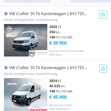
VW Crafter 35 T6 Kastenwagen L3H3 TDI
Transporter / Kastenwagen
Diesel, Schaltgetriebe, Gewährleistung
2025
EZ
250
km
140
PS (103 kW)
€ 39.950
Porsche Graz-Kärntnerstraße
8054 Graz
VW Crafter 35 T6 Kastenwagen L3H3 TDI
Transporter / Kastenwagen
Diesel, Schaltgetriebe, Gewährleistung
2024
EZ
45.525
km
140
PS (103 kW)
€ 45.900
Marichhofer GmbH
8605 Kapfenberg