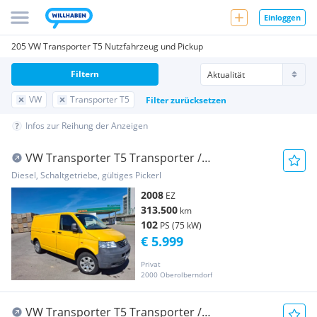
Einloggen
205 VW Transporter T5 Nutzfahrzeug und Pickup
Filtern
VW
Transporter T5
Filter zurücksetzen
Infos zur Reihung der Anzeigen
VW Transporter T5 Transporter /
Kastenwagen
Diesel, Schaltgetriebe, gültiges Pickerl
2008
EZ
313.500
km
102
PS (75 kW)
€ 5.999
Privat
2000 Oberolberndorf
VW Transporter T5 Transporter /