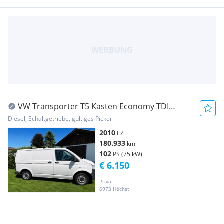
VW Transporter T5 Kasten Economy TDI
Transporter / Kastenwagen
Diesel, Schaltgetriebe, gültiges Pickerl
2010
EZ
180.933
km
102
PS (75 kW)
€ 6.150
Privat
6973 Höchst