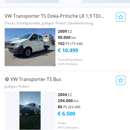
VW Transporter T5 Doka-Pritsche LR 1,9 TDI
Pritsche
Diesel, Schaltgetriebe, gültiges Pickerl, Gewährleistung
2009
EZ
90.000
km
102
PS (75 kW)
€ 10.499
Youssefsautohaus
2325 Himberg
VW Transporter T5 Bus
gültiges Pickerl
2004
EZ
294.000
km
86
PS (63 kW)
€ 6.500
Privat
4973 Diesseits