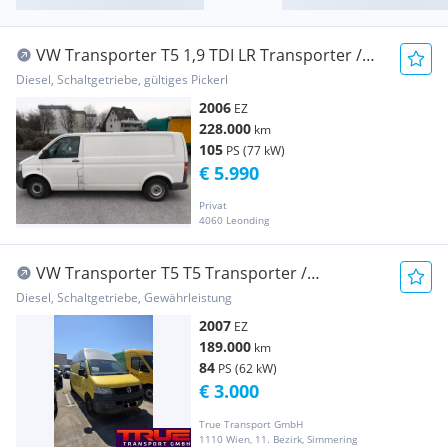
VW Transporter T5 1,9 TDI LR Transporter /
Kastenwagen
Diesel, Schaltgetriebe, gültiges Pickerl
2006
EZ
228.000
km
105
PS (77 kW)
€ 5.990
Privat
4060 Leonding
VW Transporter T5 T5 Transporter /
Kastenwagen
Diesel, Schaltgetriebe, Gewährleistung
2007
EZ
189.000
km
84
PS (62 kW)
€ 3.000
True Transport GmbH
1110 Wien, 11. Bezirk, Simmering