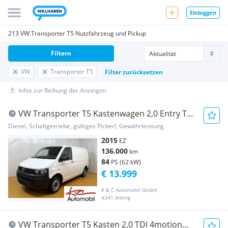
Einloggen
213 VW Transporter T5 Nutzfahrzeug und Pickup
Filtern
VW
Transporter T5
Filter zurücksetzen
Infos zur Reihung der Anzeigen
VW Transporter T5 Kastenwagen 2,0 Entry TDI
D-PF Transporter / Kastenwagen
Diesel, Schaltgetriebe, gültiges Pickerl, Gewährleistung
2015
EZ
136.000
km
84
PS (62 kW)
€ 13.999
K & C Automobil GmbH
4341 Arbing
VW Transporter T5 Kasten 2,0 TDI 4motion