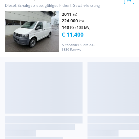
mit Sperrdifferential!! Transporter /
Diesel, Schaltgetriebe, gültiges Pickerl, Gewährleistung
Kastenwagen
2011
EZ
224.000
km
140
PS (103 kW)
€ 11.400
Autohandel Kudra e.U.
6830 Rankweil