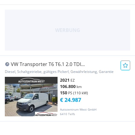
VW Transporter T6 T6.1 2.0 TDI
LR...Klima/RFK/Tempomat Transporter /
Diesel, Schaltgetriebe, gültiges Pickerl, Gewährleistung, Garantie
Kastenwagen
2021
EZ
106.800
km
150
PS (110 kW)
€ 24.987
Autozentrum West GmbH
6410 Telfs