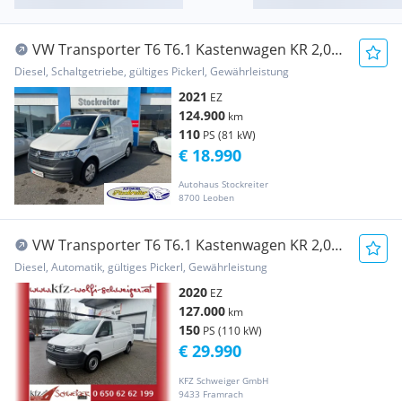
VW Transporter T6 T6.1 Kastenwagen KR 2,0
TDI*MWST ausweisbar*NAVI* Transporter /
Diesel, Schaltgetriebe, gültiges Pickerl, Gewährleistung
Kastenwagen
2021
EZ
124.900
km
110
PS (81 kW)
€ 18.990
Autohaus Stockreiter
8700 Leoben
VW Transporter T6 T6.1 Kastenwagen KR 2,0
TDI 4Motion DSG Transporter / Kastenwagen
Diesel, Automatik, gültiges Pickerl, Gewährleistung
2020
EZ
127.000
km
150
PS (110 kW)
€ 29.990
KFZ Schweiger GmbH
9433 Framrach