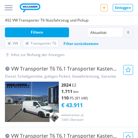
Einloggen
492 VW Transporter T6 Nutzfahrzeug und Pickup
Filtern
VW
Transporter T6
Filter zurücksetzen
Infos zur Reihung der Anzeigen
VW Transporter T6 T6.1 Transporter Kasten
2.0 TDI * GEWINDEFAHRWE... Transporter /
Diesel, Schaltgetriebe, gültiges Pickerl, Gewährleistung, Garantie
Kastenwagen
2024
EZ
1.711
km
110
PS (81 kW)
€ 43.911
wheelcenter.at
7400 Oberwart
VW Transporter T6 T6.1 Transporter Kasten