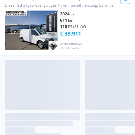
2.0 TDI * TEMPOMAT * EI... Transporter /
Diesel, Schaltgetriebe, gültiges Pickerl, Gewährleistung, Garantie
Kastenwagen
2024
EZ
611
km
110
PS (81 kW)
€ 38.911
wheelcenter.at
7400 Oberwart