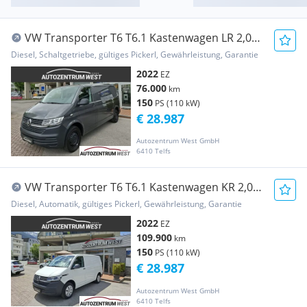
VW Transporter T6 T6.1 Kastenwagen LR 2,0
TDI Comfortline Transporter / Kastenwagen
Diesel, Schaltgetriebe, gültiges Pickerl, Gewährleistung, Garantie
2022
EZ
76.000
km
150
PS (110 kW)
€ 28.987
Autozentrum West GmbH
6410 Telfs
VW Transporter T6 T6.1 Kastenwagen KR 2,0
TDI DSG ..netto 24.156,... Transporter /
Diesel, Automatik, gültiges Pickerl, Gewährleistung, Garantie
Kastenwagen
2022
EZ
109.900
km
150
PS (110 kW)
€ 28.987
Autozentrum West GmbH
6410 Telfs