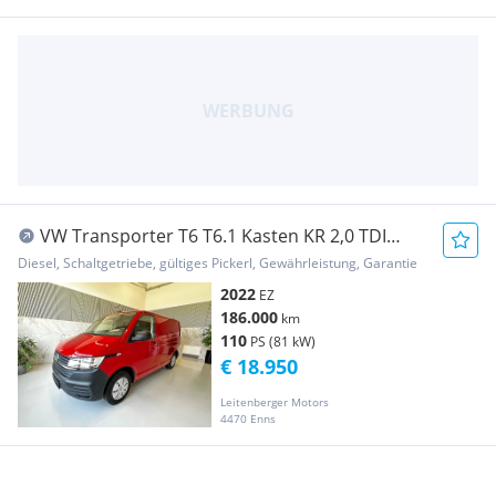
VW Transporter T6 T6.1 Kasten KR 2,0 TDI
Servotronic, Tempomat, K... Transporter /
Diesel, Schaltgetriebe, gültiges Pickerl, Gewährleistung, Garantie
Kastenwagen
2022
EZ
186.000
km
110
PS (81 kW)
€ 18.950
Leitenberger Motors
4470 Enns