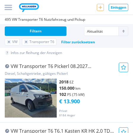
Einloggen
495 VW Transporter T6 Nutzfahrzeug und Pickup
Filtern
VW
Transporter T6
Filter zurücksetzen
Infos zur Reihung der Anzeigen
VW Transporter T6 Pickerl 08.2027
Transporter / Kastenwagen
Diesel, Schaltgetriebe, gültiges Pickerl
2018
EZ
150.000
km
102
PS (75 kW)
€ 13.900
Privat
8184 Anger
VW Transporter T6 T6.1 Kasten KR HK 2,0 TDI