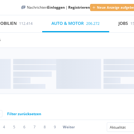
Nachrichten
Einloggen
|
Registrieren
Neue Anzeige aufgeb
OBILIEN
AUTO & MOTOR
JOBS
112.414
206.272
1
6
6
Filter zurücksetzen
4
5
6
7
8
9
Weiter