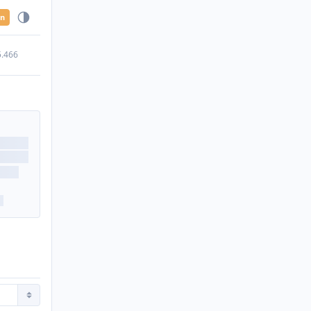
en
5.466