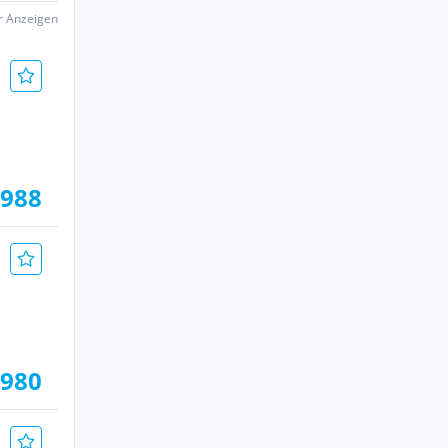
er Anzeigen
.988
.980