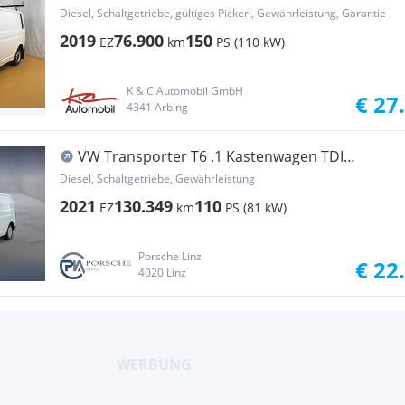
4Motion BMT AHK Regale----- Transporter /
Diesel, Schaltgetriebe, gültiges Pickerl, Gewährleistung, Garantie
Kastenwagen
2019
76.900
150
EZ
km
PS (110 kW)
K & C Automobil GmbH
€ 27
4341 Arbing
VW Transporter T6 .1 Kastenwagen TDI
Transporter / Kastenwagen
Diesel, Schaltgetriebe, Gewährleistung
2021
130.349
110
EZ
km
PS (81 kW)
Porsche Linz
€ 22
4020 Linz