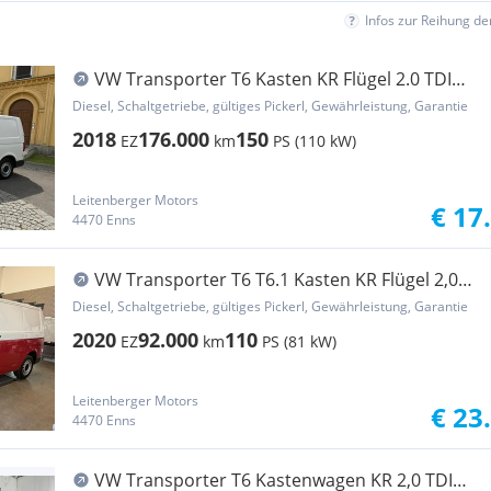
Infos zur Reihung d
VW Transporter T6 Kasten KR Flügel 2.0 TDI
LED, 1.Besitz Sitzheiz... Transporter / Kastenwagen
Diesel, Schaltgetriebe, gültiges Pickerl, Gewährleistung, Garantie
2018
176.000
150
EZ
km
PS (110 kW)
Leitenberger Motors
€ 17
4470 Enns
VW Transporter T6 T6.1 Kasten KR Flügel 2,0
TDI Bi Color Standhei... Transporter /
Diesel, Schaltgetriebe, gültiges Pickerl, Gewährleistung, Garantie
Kastenwagen
2020
92.000
110
EZ
km
PS (81 kW)
Leitenberger Motors
€ 23
4470 Enns
VW Transporter T6 Kastenwagen KR 2,0 TDI