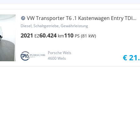
VW Transporter T6 .1 Kastenwagen Entry TDI
Transporter / Kastenwagen
Diesel, Schaltgetriebe, Gewährleistung
2021
60.424
110
EZ
km
PS (81 kW)
Porsche Wels
€ 21
4600 Wels