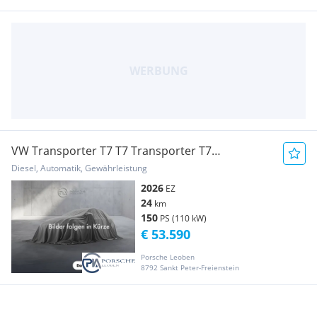
VW Transporter T7 T7 Transporter T7
Kastenwagen Edition TDI 4M Transporter /
Diesel, Automatik, Gewährleistung
Kastenwagen
2026
EZ
24
km
150
PS (110 kW)
€ 53.590
Porsche Leoben
8792 Sankt Peter-Freienstein