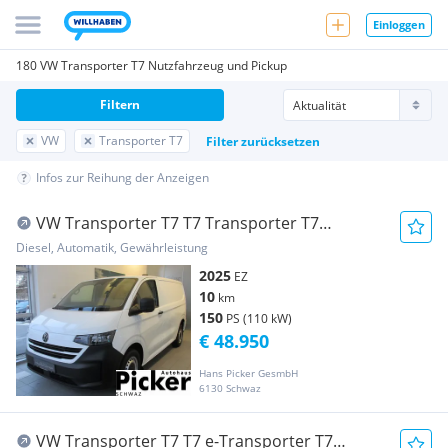
Einloggen
180 VW Transporter T7 Nutzfahrzeug und Pickup
Filtern
VW
Transporter T7
Filter zurücksetzen
Infos zur Reihung der Anzeigen
VW Transporter T7 T7 Transporter T7
Kastenwagen TDI 4MOTION Transporter /
Diesel, Automatik, Gewährleistung
Kastenwagen
2025
EZ
10
km
150
PS (110 kW)
€ 48.950
Hans Picker GesmbH
6130 Schwaz
VW Transporter T7 T7 e-Transporter T7