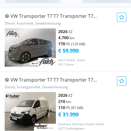
VW Transporter T7 T7 Transporter T7
Kastenwagen Plus TDI 4MOTION Transporter /
Diesel, Automatik, Gewährleistung
Kastenwagen
2026
EZ
4.700
km
170
PS (125 kW)
€ 59.990
Falch GmbH - Zams
6511 Zams
VW Transporter T7 T7 Transporter T7
Kastenwagen Entry LR TDI Transporter /
Diesel, Schaltgetriebe, Gewährleistung
Kastenwagen
2026
EZ
210
km
110
PS (81 kW)
€ 31.990
Autohaus Hermann Huber GmbH
6277 Zellbergeben