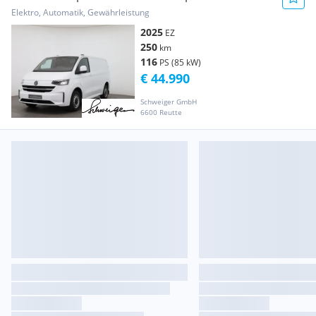
Kastenwagen 100 kW Transporter / Kastenwagen
Elektro, Automatik, Gewährleistung
2025
EZ
250
km
116
PS (85 kW)
€ 44.990
Schweiger GmbH
6600 Reutte