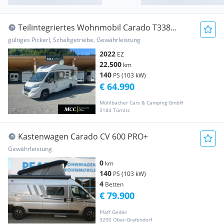
Teilintegriertes Wohnmobil Carado T338
LÄNGSBETTEN / SOLAR / ...
gültiges Pickerl, Schaltgetriebe, Gewährleistung
2022
EZ
22.500
km
140
PS (103 kW)
€ 64.990
Mühlbacher Cars & Camping GmbH
3184 Türnitz
Kastenwagen Carado CV 600 PRO+
Gewährleistung
0
km
140
PS (103 kW)
4
Betten
€ 79.900
Pfaff GmbH
3200 Ober-Grafendorf