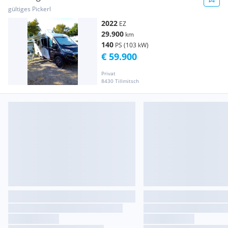
15 Sondermodell
gültiges Pickerl
2022
EZ
29.900
km
140
PS (103 kW)
€ 59.900
Privat
8430 Tillmitsch