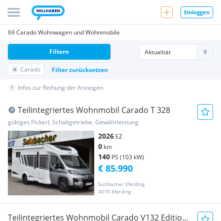
Einloggen
69 Carado Wohnwagen und Wohnmobile
Filtern
Carado
Filter zurücksetzen
Infos zur Reihung der Anzeigen
Teilintegriertes Wohnmobil Carado T 328
gültiges Pickerl, Schaltgetriebe, Gewährleistung
2026
EZ
0
km
140
PS (103 kW)
€ 85.990
Sulzbacher Eferding
4070 Eferding
Teilintegriertes Wohnmobil Carado V132 Edition