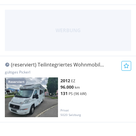
(reserviert) Teilintegriertes Wohnmobil
Carado Carado T448 auf Fiat Ducato 250
gültiges Pickerl
2012
EZ
Reserviert
96.000
km
131
PS (96 kW)
Privat
5020 Salzburg