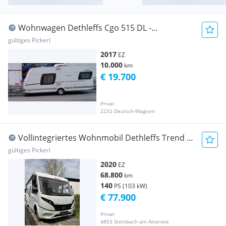
Wohnwagen Dethleffs Cgo 515 DL -
ERSTBESITZ- Klima, Mover, TV...
gültiges Pickerl
2017
EZ
10.000
km
€ 19.700
Privat
2232 Deutsch-Wagram
Vollintegriertes Wohnmobil Dethleffs Trend I
6717 EB Automatik, 4 Betten
gültiges Pickerl
2020
EZ
68.800
km
140
PS (103 kW)
€ 77.900
Privat
4853 Steinbach am Attersee