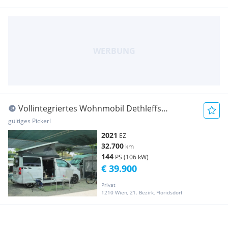
Vollintegriertes Wohnmobil Dethleffs
Crosscamp OP 002
gültiges Pickerl
2021
EZ
32.700
km
144
PS (106 kW)
€ 39.900
Privat
1210 Wien, 21. Bezirk, Floridsdorf