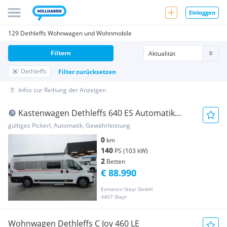
Einloggen
129 Dethleffs Wohnwagen und Wohnmobile
Filtern
Dethleffs
Filter zurücksetzen
Infos zur Reihung der Anzeigen
Kastenwagen Dethleffs 640 ES Automatik
Dethleffs
gültiges Pickerl, Automatik, Gewährleistung
0
km
140
PS (103 kW)
2
Betten
€ 88.990
Exmanco Steyr GmbH
4407 Steyr
Wohnwagen Dethleffs C Joy 460 LE