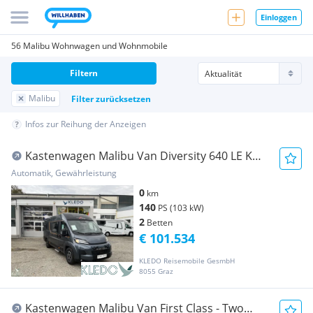
Einloggen
56 Malibu Wohnwagen und Wohnmobile
Filtern
Malibu
Filter zurücksetzen
Infos zur Reihung der Anzeigen
Kastenwagen Malibu Van Diversity 640 LE K
char...
Automatik, Gewährleistung
0
km
140
PS (103 kW)
2
Betten
€ 101.534
KLEDO Reisemobile GesmbH
8055 Graz
Kastenwagen Malibu Van First Class - Two