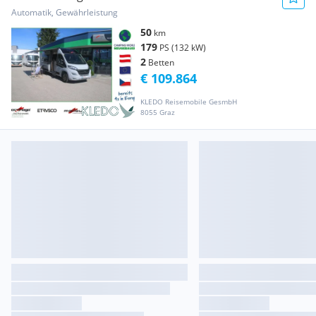
Rooms...
Automatik, Gewährleistung
50
km
179
PS (132 kW)
2
Betten
€ 109.864
KLEDO Reisemobile GesmbH
8055 Graz