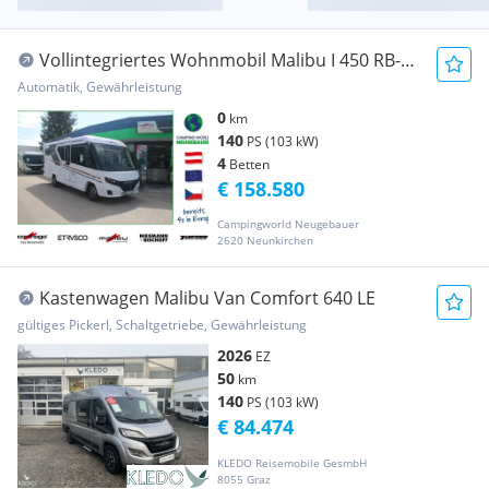
Vollintegriertes Wohnmobil Malibu I 450 RB-LE
lightweight 3.5t
Automatik, Gewährleistung
0
km
140
PS (103 kW)
4
Betten
€ 158.580
Campingworld Neugebauer
2620 Neunkirchen
Kastenwagen Malibu Van Comfort 640 LE
gültiges Pickerl, Schaltgetriebe, Gewährleistung
2026
EZ
50
km
140
PS (103 kW)
€ 84.474
KLEDO Reisemobile GesmbH
8055 Graz