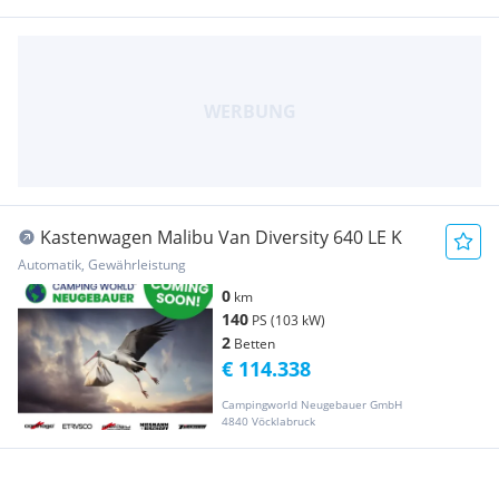
Kastenwagen Malibu Van Diversity 640 LE K
Automatik, Gewährleistung
0
km
140
PS (103 kW)
2
Betten
€ 114.338
Campingworld Neugebauer GmbH
4840 Vöcklabruck