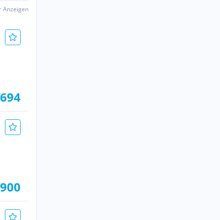
er Anzeigen
.694
.900