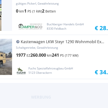
gültiges Pickerl, Gewährleistung
0
1
2
km
PS (1 kW)
Betten
Buchberger Handels GmbH
€ 28
8330 Feldbach
Kastenwagen LKW Steyr 1290 Wohnmobil Ex...
Schaltgetriebe, Gewährleistung
1977
260.000
241
EZ
km
PS (177 kW)
Fuchs Spezialfahrzeugbau GmbH
€ 34
5123 Überackern