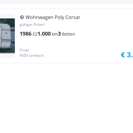
Wohnwagen Poly Corsar
gültiges Pickerl
1986
1.000
3
EZ
km
Betten
Privat
€ 3
4650 Lambach