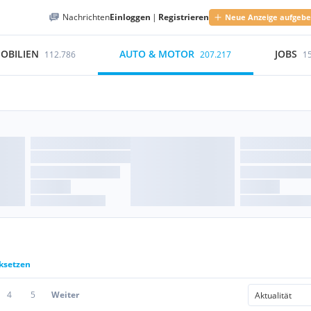
Nachrichten
Einloggen
|
Registrieren
Neue Anzeige aufgeb
OBILIEN
AUTO & MOTOR
JOBS
112.786
207.217
1
cksetzen
4
5
Weiter