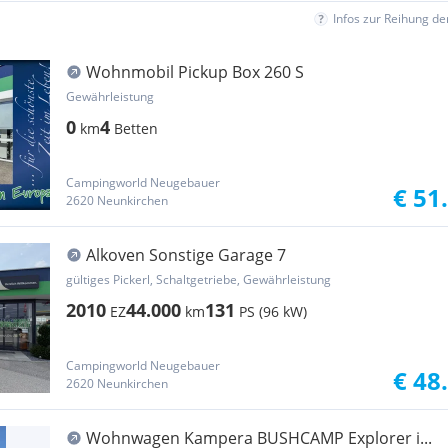
Infos zur Reihung d
Wohnmobil Pickup Box 260 S
Gewährleistung
0
4
km
Betten
Campingworld Neugebauer
€ 51
2620 Neunkirchen
Alkoven Sonstige Garage 7
gültiges Pickerl, Schaltgetriebe, Gewährleistung
2010
44.000
131
EZ
km
PS (96 kW)
Campingworld Neugebauer
€ 48
2620 Neunkirchen
Wohnwagen Kampera BUSHCAMP Explorer i...