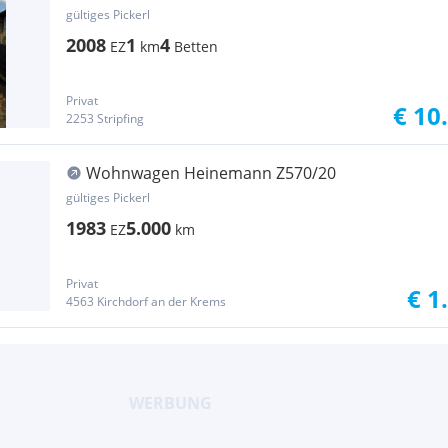
gültiges Pickerl
2008
1
4
EZ
km
Betten
Privat
€ 10
2253 Stripfing
Wohnwagen Heinemann Z570/20
gültiges Pickerl
1983
5.000
EZ
km
Privat
€ 1
4563 Kirchdorf an der Krems