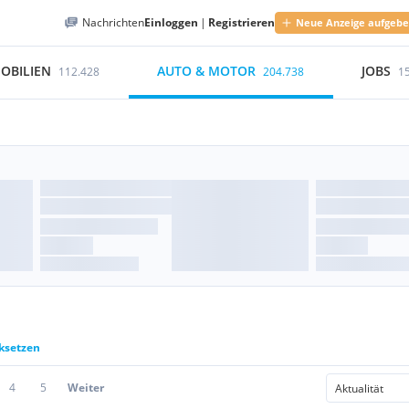
Nachrichten
Einloggen
|
Registrieren
Neue Anzeige aufgeb
OBILIEN
AUTO & MOTOR
JOBS
112.428
204.738
1
cksetzen
4
5
Weiter