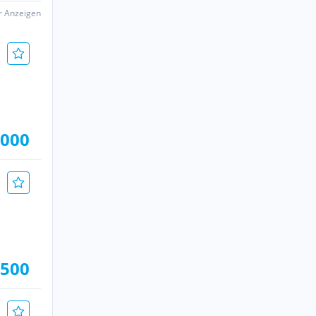
er Anzeigen
.000
.500