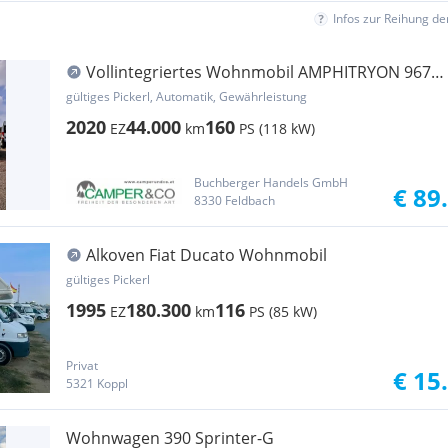
Infos zur Reihung d
Vollintegriertes Wohnmobil AMPHITRYON 967
*Automatik* ...
gültiges Pickerl, Automatik, Gewährleistung
2020
44.000
160
EZ
km
PS (118 kW)
Buchberger Handels GmbH
€ 89
8330 Feldbach
Alkoven Fiat Ducato Wohnmobil
gültiges Pickerl
1995
180.300
116
EZ
km
PS (85 kW)
Privat
€ 15
5321 Koppl
Wohnwagen 390 Sprinter-G