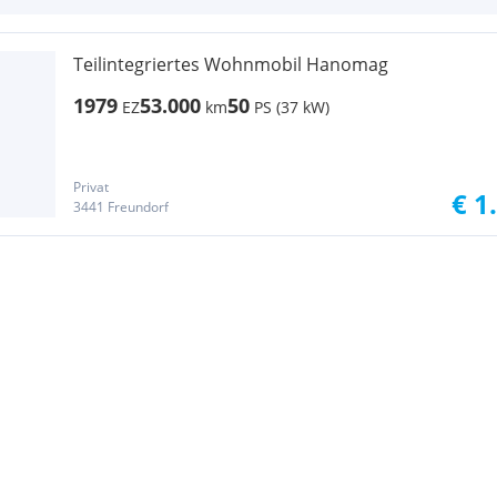
Teilintegriertes Wohnmobil Hanomag
1979
53.000
50
EZ
km
PS (37 kW)
Privat
€ 1
3441 Freundorf