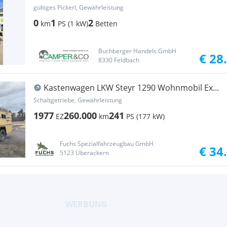
gültiges Pickerl, Gewährleistung
0
1
2
km
PS (1 kW)
Betten
Buchberger Handels GmbH
€ 28
8330 Feldbach
Kastenwagen LKW Steyr 1290 Wohnmobil Ex...
Schaltgetriebe, Gewährleistung
1977
260.000
241
EZ
km
PS (177 kW)
Fuchs Spezialfahrzeugbau GmbH
€ 34
5123 Überackern