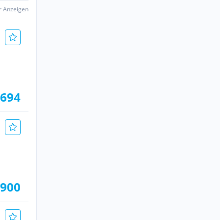
er Anzeigen
.694
.900