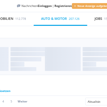
Nachrichten
Einloggen
|
Registrieren
Neue Anzeige aufgeb
OBILIEN
AUTO & MOTOR
JOBS
112.778
207.126
1
cksetzen
4
5
Weiter