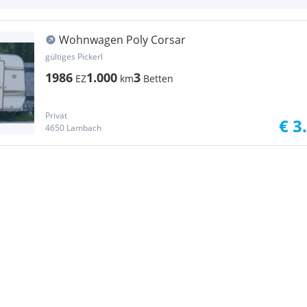
Wohnwagen Poly Corsar
gültiges Pickerl
1986
1.000
3
EZ
km
Betten
Privat
€ 3
4650 Lambach