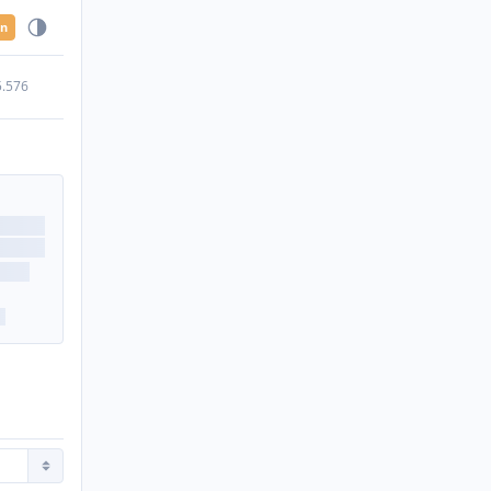
en
5.576