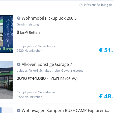
Infos zur Reihung d
Wohnmobil Pickup Box 260 S
Gewährleistung
0
4
km
Betten
Campingworld Neugebauer
€ 51
2620 Neunkirchen
Alkoven Sonstige Garage 7
gültiges Pickerl, Schaltgetriebe, Gewährleistung
2010
44.000
131
EZ
km
PS (96 kW)
Campingworld Neugebauer
€ 48
2620 Neunkirchen
Wohnwagen Kampera BUSHCAMP Explorer i...