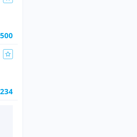
.500
.234