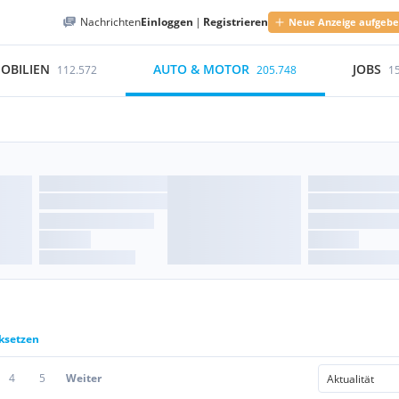
Nachrichten
Einloggen
|
Registrieren
Neue Anzeige aufgeb
OBILIEN
AUTO & MOTOR
JOBS
112.572
205.748
1
cksetzen
4
5
Weiter