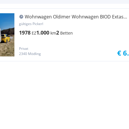
Wohnwagen Oldimer Wohnwagen BIOD Extase
2L Bj, 1978
gültiges Pickerl
1978
1.000
2
EZ
km
Betten
Privat
€ 6
2340 Mödling