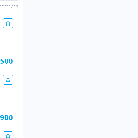
er Anzeigen
.500
.900