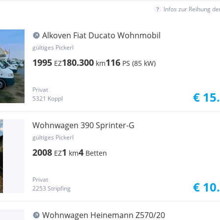
Infos zur Reihung d
Alkoven Fiat Ducato Wohnmobil
gültiges Pickerl
1995
180.300
116
EZ
km
PS (85 kW)
Privat
€ 15
5321 Koppl
Wohnwagen 390 Sprinter-G
gültiges Pickerl
2008
1
4
EZ
km
Betten
Privat
€ 10
2253 Stripfing
Wohnwagen Heinemann Z570/20