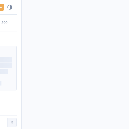
en
5.590