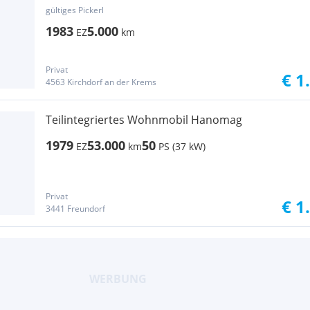
gültiges Pickerl
1983
5.000
EZ
km
Privat
€ 1
4563 Kirchdorf an der Krems
Teilintegriertes Wohnmobil Hanomag
1979
53.000
50
EZ
km
PS (37 kW)
Privat
€ 1
3441 Freundorf