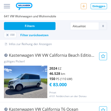
Einloggen
641 VW Wohnwagen und Wohnmobile
Filtern
VW
Filter zurücksetzen
Infos zur Reihung der Anzeigen
Kastenwagen VW VW California Beach Edition
Camper TDI 4M
gültiges Pickerl
2024
EZ
46.528
km
150
PS (110 kW)
€ 83.000
Privat
4101 Feldkirchen an der Donau
Kastenwagen VW California T6 Ocean