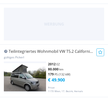
Teilintegriertes Wohnmobil VW T5.2 California
Coast Comfortline 4motion
gültiges Pickerl
2012
EZ
80.000
km
179
PS (132 kW)
€ 49.900
Privat
1170 Wien, 17. Bezirk, Hernals