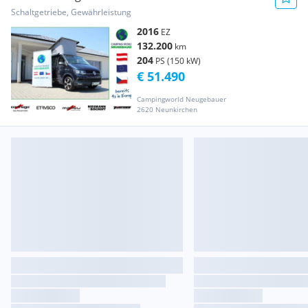
Schaltgetriebe, Gewährleistung
2016
EZ
132.200
km
204
PS (150 kW)
€ 51.490
Campingworld Neugebauer
2620 Neunkirchen