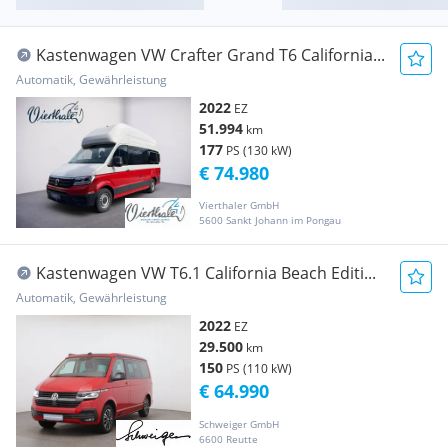
Kastenwagen VW Crafter Grand T6 California...
Automatik, Gewährleistung
2022
EZ
51.994
km
177
PS (130 kW)
€ 74.980
Vierthaler GmbH
5600 Sankt Johann im Pongau
Kastenwagen VW T6.1 California Beach Editi...
Automatik, Gewährleistung
2022
EZ
29.500
km
150
PS (110 kW)
€ 64.990
Schweiger GmbH
6600 Reutte