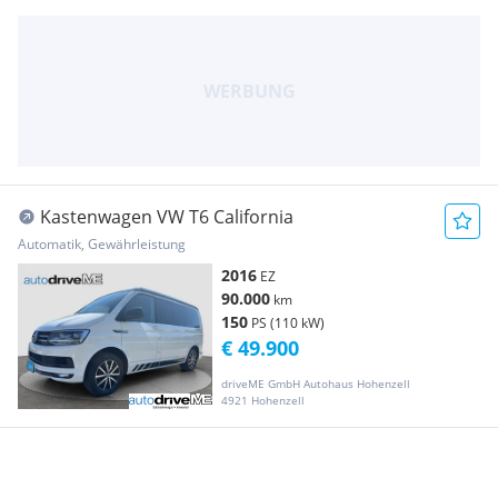
Kastenwagen VW T6 California
Automatik, Gewährleistung
2016
EZ
90.000
km
150
PS (110 kW)
€ 49.900
driveME GmbH Autohaus Hohenzell
4921 Hohenzell