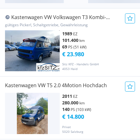
Kastenwagen VW Volkswagen T3 Kombi-
Hochdac...
gültiges Pickerl, Schaltgetriebe, Gewährleistung
1989
EZ
101.400
km
69
PS (51 kW)
€ 23.980
Sitz KFZ - Handels GmbH
4053 Haid
Kastenwagen VW T5 2.0 4Motion Hochdach
2011
EZ
280.000
km
140
PS (103 kW)
€ 14.800
Privat
5020 Salzburg