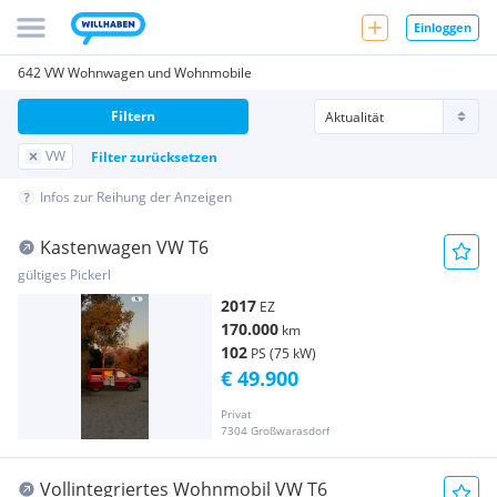
Einloggen
642 VW Wohnwagen und Wohnmobile
Filtern
VW
Filter zurücksetzen
Infos zur Reihung der Anzeigen
Kastenwagen VW T6
gültiges Pickerl
2017
EZ
170.000
km
102
PS (75 kW)
€ 49.900
Privat
7304 Großwarasdorf
Vollintegriertes Wohnmobil VW T6