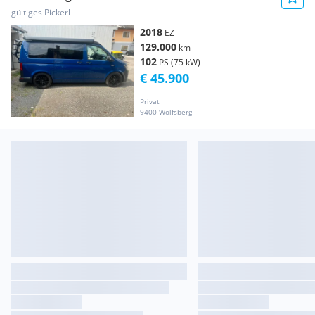
gültiges Pickerl
2018
EZ
129.000
km
102
PS (75 kW)
€ 45.900
Privat
9400 Wolfsberg