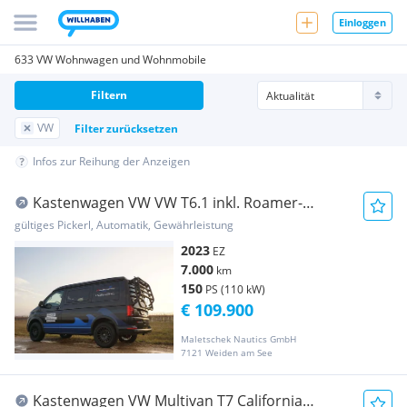
Einloggen
633 VW Wohnwagen und Wohnmobile
Filtern
VW
Filter zurücksetzen
Infos zur Reihung der Anzeigen
Kastenwagen VW VW T6.1 inkl. Roamer-
Konzept
gültiges Pickerl, Automatik, Gewährleistung
2023
EZ
7.000
km
150
PS (110 kW)
€ 109.900
Maletschek Nautics GmbH
7121 Weiden am See
Kastenwagen VW Multivan T7 California