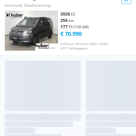
eHyb...
Automatik, Gewährleistung
2026
EZ
256
km
177
PS (130 kW)
€ 70.990
Autohaus Hermann Huber GmbH
6277 Zellbergeben