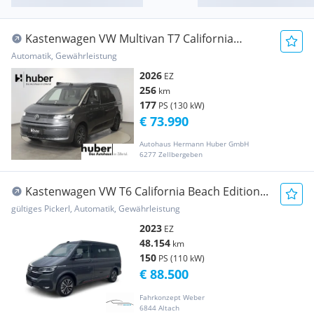
Kastenwagen VW Multivan T7 California
eHyb...
Automatik, Gewährleistung
2026
EZ
256
km
177
PS (130 kW)
€ 73.990
Autohaus Hermann Huber GmbH
6277 Zellbergeben
Kastenwagen VW T6 California Beach Edition...
gültiges Pickerl, Automatik, Gewährleistung
2023
EZ
48.154
km
150
PS (110 kW)
€ 88.500
Fahrkonzept Weber
6844 Altach