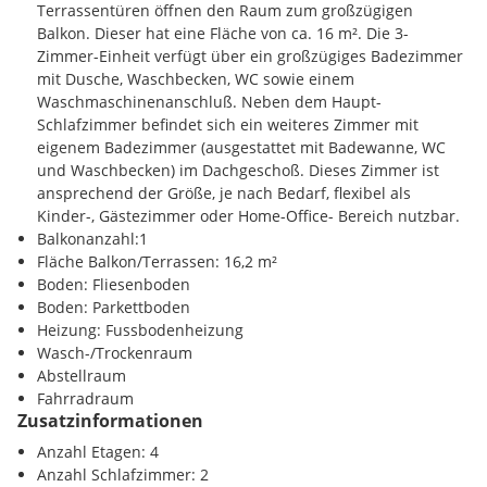
Terrassentüren öffnen den Raum zum großzügigen
Kinder / Schulen
Balkon. Dieser hat eine Fläche von ca. 16 m². Die 3-
Grundschule 0.35 km
Zimmer-Einheit verfügt über ein großzügiges Badezimmer
Gymnasium 0.85 km
mit Dusche, Waschbecken, WC sowie einem
Hauptschule 0.35 km
Waschmaschinenanschluß. Neben dem Haupt-
Kindergarten 0.5 km
Schlafzimmer befindet sich ein weiteres Zimmer mit
eigenem Badezimmer (ausgestattet mit Badewanne, WC
Nahversorgung
und Waschbecken) im Dachgeschoß. Dieses Zimmer ist
Einkaufsmöglichkeiten 0.6 km
ansprechend der Größe, je nach Bedarf, flexibel als
Gaststätten 0.35 km
Kinder-, Gästezimmer oder Home-Office- Bereich nutzbar.
Balkonanzahl:1
Verkehr
Fläche Balkon/Terrassen: 16,2 m²
Autobahn 15 km
Boden: Fliesenboden
Bus 0.4 km
Boden: Parkettboden
Fernbahnhof 0.75 km
Heizung: Fussbodenheizung
Flughafen 21 km
Wasch-/Trockenraum
Abstellraum
Sonstige
Fahrradraum
Zentrum 1 km
Zusatzinformationen
Anzahl Etagen: 4
Anzahl Schlafzimmer: 2