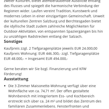
zweier Kulturen, bietet atemberaubende Ausblicke entlang
Energieverbrauch, sondern auch die Möglichkeit einer
des Flusses und spiegelt die harmonische Verbindung der
KfWFörderung für klimafreundliches Wohnen.
Regionen wider. Laufen vereint Tradition, Kunstwerk und
modernes Leben in einer einzigartigen Gemeinschaft. Unweit
Eine hauseigene Tiefgarage und Abstellplätze vor dem
der kulturellen Zentren Salzburg und Berchtesgaden bietet
Ensemble bieten ausreichend Platz für ein bequemes nach
die idyllische Stadt zudem zahlreiche Möglichkeiten für
Hause kommen. Zudem sorgen E-Mobilitäts Vorsehungen für
Outdoor-Aktivitäten, von entspannten Spaziergängen bis hin
ein einfaches Nachrüsten einer Ladestation.
zu unzähligen Radstrecken entlang der Salzach.
Sonstiges
Ein weiteres Highlight: eine Packstation direkt am Areal, sorgt
Das Projekt Wohnen am Salzachbogen - Laufen grenzt direkt
Kaufpreis zzgl. 2 Tiefgaragenplätze jeweils EUR 24.000,00
dafür, dass Pakete sorglos zugestellt werden können, auch
an das geschützte Natura 2000-Gebiet der Salzachauen und
Kaufpreis Wohnung: EUR 446.300,- zzgl. Tiefgaragenplätze
wenn man nicht zu Hause anzutreffen ist.
befindet sich unweit des Zentrums von Laufen. Die Altstadt
EUR 48.000,- = Insgesamt EUR 494.000,-
ist in weniger als 10 min. fußläufig erreichbar. Auch
DIE FERTIGSTELLUNG FINDET BEREITS IM SEPTEMBER 2026
Lebensmittelgeschäfte des täglichen Bedarfs sind fußläufig
Gerne beraten wir Sie bzgl. Finanzierung und KFW
STATT!
aber auch mit dem eigenen PKW schnell und unkompliziert
Förderung!
erreichbar. Umliegende Bildungseinrichtungen sowie der
Ausstattung
nahegelegene Bahnhof Laufen aber auch der unweit
Die 3 Zimmer Maisonette-Wohnung verfügt über eine
entfernte Regionalbahnhof in Oberndorf runden das
Wohnfläche von ca. 74,71 m². Der offen gestaltete
infrastrukturelle Angebot des Projektes zusätzlich ab.
Wohnbereich mit integriertem Ess- und Kochbereich
erstreckt sich über ca. 24 m² und bildet das Zentrum des
Infrastruktur / Entfernungen
familiären Zusammenlebens. Fensterfronten und