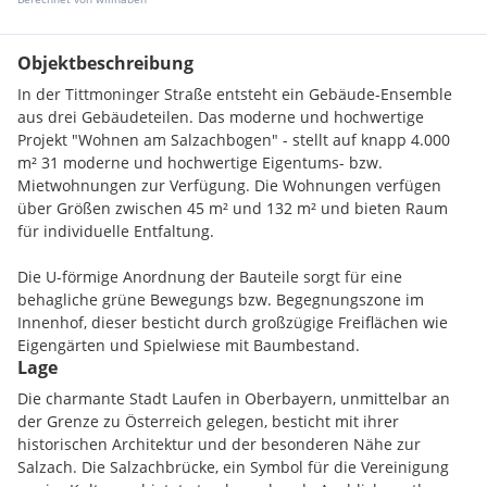
Objektbeschreibung
In der Tittmoninger Straße entsteht ein Gebäude-Ensemble
aus drei Gebäudeteilen. Das moderne und hochwertige
Projekt "Wohnen am Salzachbogen" - stellt auf knapp 4.000
m² 31 moderne und hochwertige Eigentums- bzw.
Mietwohnungen zur Verfügung. Die Wohnungen verfügen
über Größen zwischen 45 m² und 132 m² und bieten Raum
für individuelle Entfaltung.
Die U-förmige Anordnung der Bauteile sorgt für eine
behagliche grüne Bewegungs bzw. Begegnungszone im
Innenhof, dieser besticht durch großzügige Freiflächen wie
Eigengärten und Spielwiese mit Baumbestand.
Lage
Neben der anspruchsvollen Architektur und Ausstattung
Die charmante Stadt Laufen in Oberbayern, unmittelbar an
setzt das Projekt "Wohnen am Salzachbogen" auch auf
der Grenze zu Österreich gelegen, besticht mit ihrer
Nachhaltigkeit. Eine ökologische Bauweise, gekoppelt mit
historischen Architektur und der besonderen Nähe zur
modernster Technologie wie Wärmepumpen und
Salzach. Die Salzachbrücke, ein Symbol für die Vereinigung
Photovoltaikanlagen, ermöglicht nicht nur einen geringen