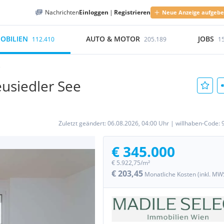
Nachrichten
Einloggen
|
Registrieren
Neue Anzeige aufgeb
OBILIEN
AUTO & MOTOR
JOBS
112.410
205.189
1
e
siedler See
Zuletzt geändert:
06.08.2026, 04:00 Uhr
|
willhaben-Code:
€ 345.000
€ 5.922,75/m²
€ 203,45
Monatliche Kosten (inkl. MW