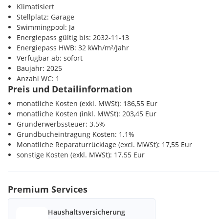
Bank <500m
Klimatisiert
bleibt kein Wunsch offen um sich richtig zu entspannen. Tro
Post <1000m
Stellplatz: Garage
der Nähe zur Autobahn in kürzester Zeit am Flughafen oder 
Polizei <7500m
Swimmingpool: Ja
Großstadtfeeling aufsaugen.
Energiepass gültig bis: 2032-11-13
Podersdorf am See ist der perfekte Ort, um Ihr neues Zuhause z
Energiepass HWB: 32 kWh/m²/Jahr
Investition zu tätigen. Lassen Sie sich von der Schönheit, der 
Verfügbar ab: sofort
Veranstaltungslandschaft sowie den Vorteilen dieser einzigart
Baujahr: 2025
Anzahl WC: 1
Wir weisen darauf hin, dass zwischen dem Vermittler und dem z
Preis und Detailinformation
familiäres oder wirtschaftliches Naheverhältnis besteht.
monatliche Kosten (exkl. MWSt): 186,55 Eur
Der Vermittler ist als Doppelmakler tätig.
monatliche Kosten (inkl. MWSt): 203,45 Eur
Grunderwerbssteuer: 3.5%
Grundbucheintragung Kosten: 1.1%
Monatliche Reparaturrücklage (excl. MWSt): 17,55 Eur
sonstige Kosten (exkl. MWSt): 17.55 Eur
Premium Services
Haushaltsversicherung