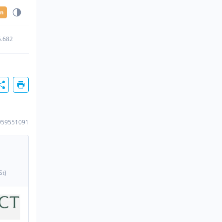
en
5.682
959551091
St)