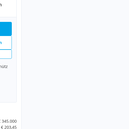
n
n
hütz
€ 345.000
€ 203,45