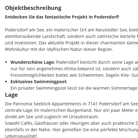
Objektbeschreibung
Entdecken Sie das fantastische Projekt in Podersdorf!
Podersdorf am See, ein malerischer Ort am Neusiedler See, biete
atemberaubende Landschaft, sondern auch zahlreiche Vorteile 
und Investoren. Das aktuelle Projekt in dieser charmanten Gem
Wohnkultur mit der idyllischen Natur dieser Region.
Wunderschöne Lage:
Podersdorf besticht durch seine Lage a
nur für sein angenehmes Klima bekannt ist, sondern auch za
Freizeitmöglichkeiten bietet, wie Schwimmen, Segeln Kite- S
Exklusives Swimmingpool:
Ein privater Swimmingpool lässt sie die warmen Sommertage
Lage
Private Garage:
Jeder Einheit ist ein Garagenplatz zugeordnet
Hohe Lebensqualität:
Die Gemeinde bietet eine hohe Lebensq
Die Pannonia Seeblick Appartements in 7141 Podersdorf am See
Mischung aus Natur und urbanem Leben. Die ruhige Umgebu
zentrale Lage im malerischen Burgenland. Nur ein paar Meter en
Nachbarschaft machen Podersdorf zu einem idealen Wohnort
direkt am See und zugleich im Urlaubstraum.
Tourismus und Veranstaltungen:
Podersdorf zieht das ganze
Sowohl Cafés, Gasthäuser oder Heurigen aber auch praktische D
über 400.000 Nächtigungen pro Jahr ist dieser der stärkste O
ebenfalls in der Nähe. Hier genießen Sie eine perfekte Mischu
wahrlicher Touristenmagnet. Tendenz übrigens steigend! Die
Lebensqualität!