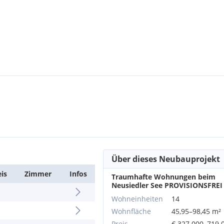
Über dieses Neubauprojekt
eis
Zimmer
Infos
Traumhafte Wohnungen beim
Neusiedler See PROVISIONSFREI
Wohneinheiten
14
Wohnfläche
45,95–98,45 m²
Preis
€ 327.000–719.