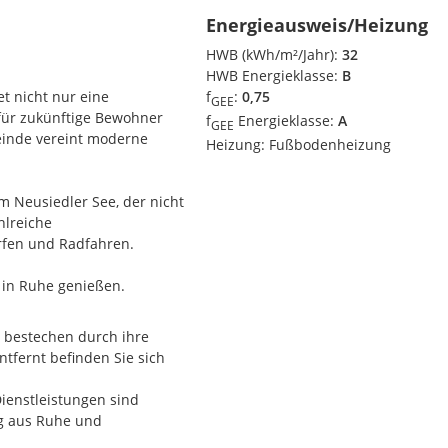
Energieausweis/Heizung
HWB (kWh/m²/Jahr):
32
HWB Energieklasse:
B
t nicht nur eine
f
:
0,75
GEE
für zukünftige Bewohner
f
Energieklasse:
A
GEE
einde vereint moderne
Heizung:
Fußbodenheizung
m Neusiedler See, der nicht
hlreiche
urfen und Radfahren.
 in Ruhe genießen.
 für EUR 22.000.
ualität mit einer perfekten
 bestechen durch ihre
ng und die freundliche
tfernt befinden Sie sich
.
 Jahr über Touristen an. Mit
ienstleistungen sind
rt in der Region und ein
ng aus Ruhe und
 Saison beginnt schon im