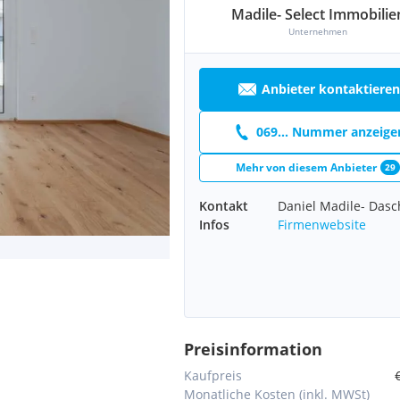
Madile- Select Immobilie
Unternehmen
Anbieter kontaktieren
069... Nummer anzeige
Mehr von diesem Anbieter
29
Kontakt
Daniel Madile- Dasc
Infos
Firmenwebsite
Preisinformation
Kaufpreis
Monatliche Kosten (inkl. MWSt)