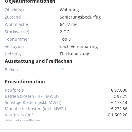
Objektinformationen
Objekttyp
Wohnung
Zustand
Sanierungsbedürftig
Wohnfläche
64,27 m²
Stockwerk(e)
2 OG
Topnummer
Top 8
Verfügbar
nach Vereinbarung
Heizung
Elektroheizung
Ausstattung und Freiflächen
Balkon
Preisinformation
Kaufpreis
€ 97.000
Betriebskosten (inkl. MWSt)
€ 97,21
Sonstige Kosten (exkl. MWSt)
€ 175,14
Monatliche Kosten (inkl. MWSt)
€ 272,36
Kaufpreis / m²
€ 1.509,26
Berechnet von willhaben