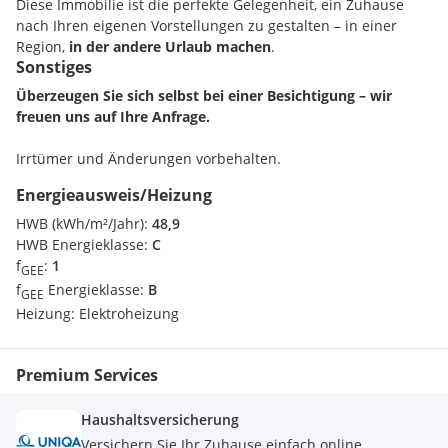
Diese Immobilie ist die perfekte Gelegenheit, ein Zuhause
nach Ihren eigenen Vorstellungen zu gestalten – in einer
Region,
in der andere Urlaub machen
.
Sonstiges
Überzeugen Sie sich selbst bei einer Besichtigung – wir
freuen uns auf Ihre Anfrage.
Irrtümer und Änderungen vorbehalten.
Energieausweis/Heizung
HWB (kWh/m²/Jahr):
48,9
HWB Energieklasse:
C
f
:
1
GEE
f
Energieklasse:
B
GEE
Heizung:
Elektroheizung
Premium Services
Haushaltsversicherung
Versichern Sie Ihr Zuhause einfach online.