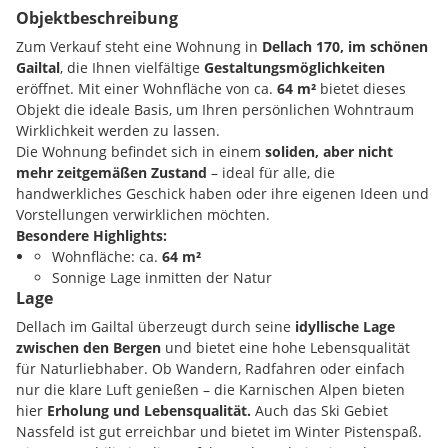
Objektbeschreibung
Zum Verkauf steht eine Wohnung in
Dellach 170, im schönen
Gailtal
, die Ihnen vielfältige
Gestaltungsmöglichkeiten
eröffnet. Mit einer Wohnfläche von ca.
64 m²
bietet dieses
Objekt die ideale Basis, um Ihren persönlichen Wohntraum
Wirklichkeit werden zu lassen.
Die Wohnung befindet sich in einem
soliden, aber nicht
mehr zeitgemäßen Zustand
– ideal für alle, die
handwerkliches Geschick haben oder ihre eigenen Ideen und
Vorstellungen verwirklichen möchten.
Besondere Highlights:
Wohnfläche: ca.
64 m²
Sonnige Lage inmitten der Natur
Lage
Ruhige, ländliche Umgebung mit viel Lebensqualität
Gute Anbindung an die umliegenden Orte
Dellach im Gailtal überzeugt durch seine
idyllische Lage
zwischen den Bergen
und bietet eine hohe Lebensqualität
für Naturliebhaber. Ob Wandern, Radfahren oder einfach
nur die klare Luft genießen – die Karnischen Alpen bieten
hier
Erholung und Lebensqualität.
Auch das Ski Gebiet
Nassfeld ist gut erreichbar und bietet im Winter Pistenspaß.