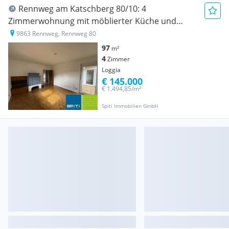
Rennweg am Katschberg 80/10: 4
Zimmerwohnung mit möblierter Küche und
Loggia im 2. OG
9863 Rennweg, Rennweg 80
97
m²
4
Zimmer
Loggia
€ 145.000
€ 1.494,85/m²
Spiti Immobilien GmbH