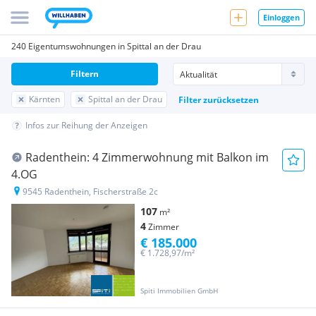
Einloggen
240 Eigentumswohnungen in Spittal an der Drau
Filtern
Kärnten
Spittal an der Drau
Filter zurücksetzen
Infos zur Reihung der Anzeigen
Radenthein: 4 Zimmerwohnung mit Balkon im
4.OG
9545 Radenthein, Fischerstraße 2c
107
m²
4
Zimmer
€ 185.000
€ 1.728,97/m²
Spiti Immobilien GmbH