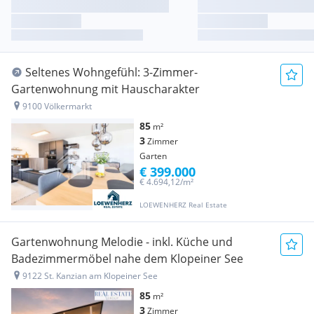
Seltenes Wohngefühl: 3-Zimmer-
Gartenwohnung mit Hauscharakter
9100 Völkermarkt
85
m²
3
Zimmer
Garten
€ 399.000
€ 4.694,12/m²
LOEWENHERZ Real Estate
Gartenwohnung Melodie - inkl. Küche und
Badezimmermöbel nahe dem Klopeiner See
9122 St. Kanzian am Klopeiner See
85
m²
3
Zimmer