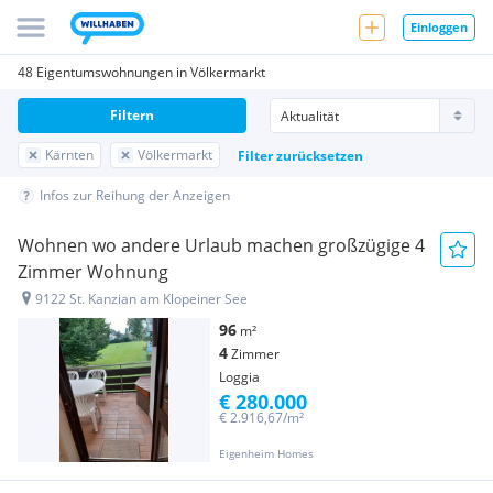
Einloggen
48 Eigentumswohnungen in Völkermarkt
Filtern
Kärnten
Völkermarkt
Filter zurücksetzen
Infos zur Reihung der Anzeigen
Wohnen wo andere Urlaub machen großzügige 4
Zimmer Wohnung
9122 St. Kanzian am Klopeiner See
96
m²
4
Zimmer
Loggia
€ 280.000
€ 2.916,67/m²
Eigenheim Homes