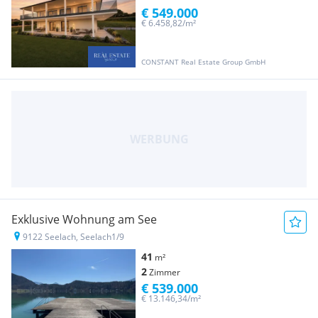
€ 549.000
€ 6.458,82/m²
CONSTANT Real Estate Group GmbH
Exklusive Wohnung am See
9122 Seelach, Seelach1/9
41
m²
2
Zimmer
€ 539.000
€ 13.146,34/m²