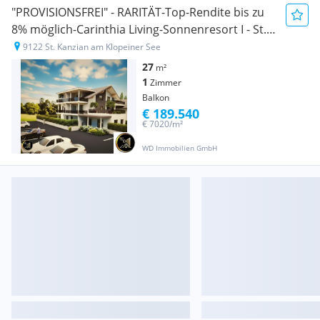
"PROVISIONSFREI" - RARITÄT-Top-Rendite bis zu
8% möglich-Carinthia Living-Sonnenresort I - St.
Kanzian am Klopeiner See. Zweitwohnsitz oder
9122 St. Kanzian am Klopeiner See
Ihr neuer Hauptwohnsitz, nur 12 exklusive
27
m²
Wohneinheiten!
1
Zimmer
Balkon
€ 189.540
€ 7020/m²
WD Immobilien GmbH