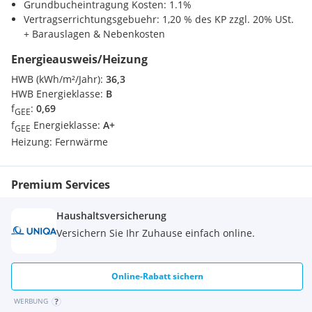
Grundbucheintragung Kosten: 1.1%
Vertragserrichtungsgebuehr: 1,20 % des KP zzgl. 20% USt.
Hochwertige bodentiefe Fenster mit Mehrfachverglasung &
+ Barauslagen & Nebenkosten
außenliegender Beschattung | Hochwertige
Klebeparkettböden mit passenden Randleisten |
Energieausweis/Heizung
Feinsteinzeugfliesen in freiem Verband - in Sanitärräumen |
HWB (kWh/m²/Jahr):
36,3
Armaturen namhafter Hersteller (Grohe, Laufen oder
HWB Energieklasse:
B
gleichwertig) | und vieles mehr ...
f
:
0,69
GEE
f
Energieklasse:
A+
Die Heizung- und Warmwasseraufbereitung erfolgt über
GEE
Fernwärme. Fußbodenheizung bzw. Kühlung. (HWB ca. 36
Heizung:
Fernwärme
kWh/m²a).
Premium Services
LAGE, STANDORT & INFRASTRUKTUR - ideal gelegen.
Haushaltsversicherung
Versichern Sie Ihr Zuhause einfach online.
Willkommen an einem Ort, wo kurze Wege das tägliche Leben
nicht nur erleichtern, sondern auch die Grundlage für eine
entspannte Lebensqualität schaffen.
Online-Rabatt sichern
An Freizeiteinrichtungen werden Ihnen Golfplatz, Tennisplatz
WERBUNG