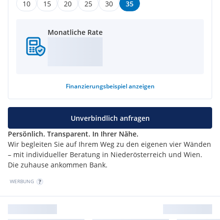
10
15
20
25
30
35
In dieser Wohnhausanlage stehen noch weitere Wohnungen
Monatliche Rate
zum Verkauf - nähere Details finden Sie auf unserer
Homepage /
rinareal.at - Zuhause IM LEO.
Wir weisen darauf hin, dass zwischen dem Vermittler und
dem zu vermittelnden Dritten ein familiäres oder
Finanzierungsbeispiel
anzeigen
wirtschaftliches Naheverhältnis besteht.
Der Vermittler ist als Doppelmakler tätig.
Unverbindlich anfragen
Persönlich. Transparent. In Ihrer Nähe.
Wir begleiten Sie auf Ihrem Weg zu den eigenen vier Wänden
– mit individueller Beratung in Niederösterreich und Wien.
Die zuhause ankommen Bank.
WERBUNG