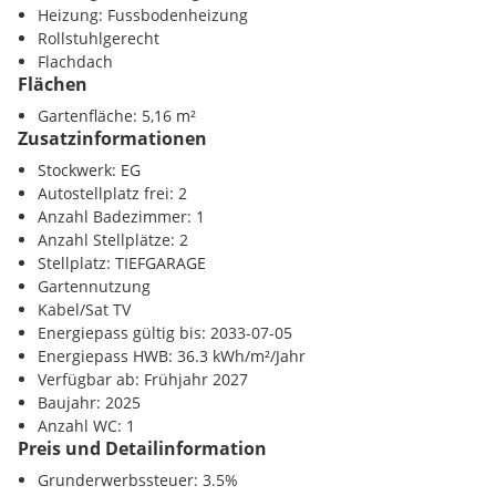
U-Bahn <4000m
Heizung: Fussbodenheizung
Anschluss
Bahnhof <2500m
Rollstuhlgerecht
separates WC mit Handwaschbecken
Autobahnanschluss <2000m
Flachdach
Abstellraum
Flächen
NETTO ANLEGERPREIS zzgl. 20% USt.
Sonstige
Gartenfläche: 5,16 m²
Bank <500m
Zusatzinformationen
Kosten für 2 Tiefgaragenstellplätze: gemeinsam netto EUR
Post <500m
31.500,- zzgl. 20% USt.
Polizei <500m
Stockwerk: EG
Autostellplatz frei: 2
Anzahl Badezimmer: 1
Anzahl Stellplätze: 2
Weitere Annehmlichkeiten: Kunststofffenster mit
Stellplatz: TIEFGARAGE
dreischaliger Isolierverglasung | Kinderwagen- und
Gartennutzung
Fahrradabstellraum im Gebäude | Gemeinschaftsgarten mit
Kabel/Sat TV
Kinderspielplatz | Personenlift vorhanden (barrierefrei) |
Energiepass gültig bis: 2033-07-05
uvm.
Energiepass HWB: 36.3 kWh/m²/Jahr
Verfügbar ab: Frühjahr 2027
Ausführungsform: schlüsselfertig
Baujahr: 2025
Anzahl WC: 1
Preis und Detailinformation
Grunderwerbssteuer: 3.5%
HOCHWERTIGE AUSSTATTUNG - modern und zeitlos.