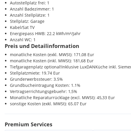
Post <500m
Autostellplatz frei: 1
Polizei <1000m
Anzahl Badezimmer: 1
Anzahl Stellplätze: 1
Stellplatz: Garage
Kabel/Sat TV
Energiepass HWB: 22.2 kWh/m²/Jahr
Anzahl WC: 1
Preis und Detailinformation
monatliche Kosten (exkl. MWSt): 171,08 Eur
monatliche Kosten (inkl. MWSt): 181,68 Eur
Tiefgaragenplatz optional!Inklusive LuxDANKüche inkl. Sieme
Stellplatzmiete: 19.74 Eur
Grunderwerbssteuer: 3.5%
Grundbucheintragung Kosten: 1.1%
Vertragserrichtungsgebuehr: 1,5%
Monatliche Reparaturrücklage (excl. MWSt): 45,33 Eur
sonstige Kosten (exkl. MWSt): 65.07 Eur
Premium Services