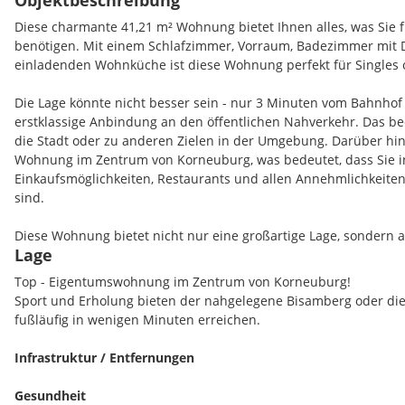
Objektbeschreibung
Diese charmante 41,21 m² Wohnung bietet Ihnen alles, was Sie 
benötigen. Mit einem Schlafzimmer, Vorraum, Badezimmer mit 
einladenden Wohnküche ist diese Wohnung perfekt für Singles 
Die Lage könnte nicht besser sein - nur 3 Minuten vom Bahnhof 
erstklassige Anbindung an den öffentlichen Nahverkehr. Das b
die Stadt oder zu anderen Zielen in der Umgebung. Darüber hin
Wohnung im Zentrum von Korneuburg, was bedeutet, dass Sie i
Einkaufsmöglichkeiten, Restaurants und allen Annehmlichkeite
sind.
Diese Wohnung bietet nicht nur eine großartige Lage, sondern 
Lage
Atmosphäre, in der Sie sich sofort zu Hause fühlen werden. Verp
Gelegenheit, dieses Juwel zu Ihrem eigenen zu machen! Vereinb
Top - Eigentumswohnung im Zentrum von Korneuburg!
Besichtigungstermin und lassen Sie sich von all den Vorzügen
Sport und Erholung bieten der nahgelegene Bisamberg oder di
fußläufig in wenigen Minuten erreichen.
Tiefgaragenplatz optional 20.000 Euro!
Infrastruktur / Entfernungen
Gesundheit