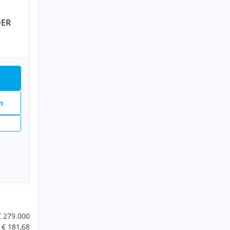
DER
n
€ 279.000
€ 181,68