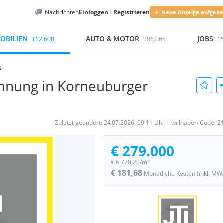
Nachrichten
Einloggen
|
Registrieren
Neue Anzeige aufgeb
OBILIEN
AUTO & MOTOR
JOBS
112.608
206.065
1
g
hnung in Korneuburger
Zuletzt geändert:
24.07.2026, 09:11 Uhr
|
willhaben-Code:
2
€ 279.000
€ 6.770,20/m²
€ 181,68
Monatliche Kosten (inkl. MW