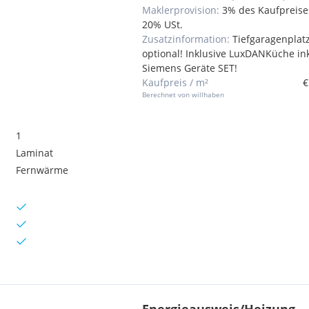
Maklerprovision:
3% des Kaufpreises
20% USt.
Zusatzinformation:
Tiefgaragenplat
optional! Inklusive LuxDANKüche ink
Siemens Geräte SET!
Kaufpreis / m²
€
Berechnet von willhaben
1
Laminat
Fernwärme