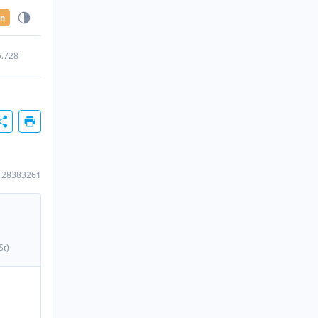
en
5.728
128383261
St)