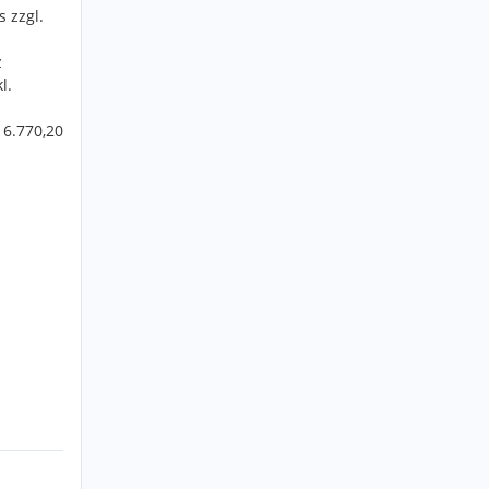
 zzgl.
z
l.
 6.770,20