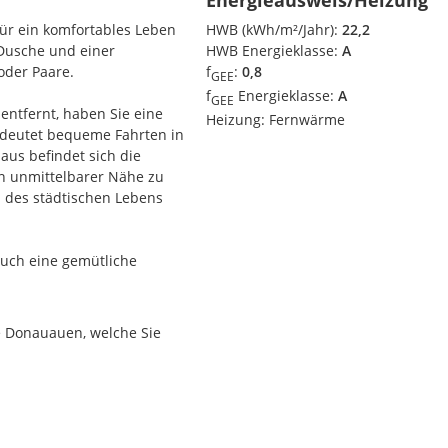
Energieausweis/Heizung
für ein komfortables Leben
HWB (kWh/m²/Jahr):
22,2
Dusche und einer
HWB Energieklasse:
A
oder Paare.
f
:
0,8
GEE
f
Energieklasse:
A
GEE
entfernt, haben Sie eine
Heizung:
Fernwärme
edeutet bequeme Fahrten in
aus befindet sich die
n unmittelbarer Nähe zu
n des städtischen Lebens
auch eine gemütliche
assen Sie nicht die
aren Sie noch heute einen
 dieser Wohnung überzeugen.
e Donauauen, welche Sie