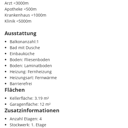
Für weitere Fragen stehe ich Ihnen sehr gerne zur Verfügung!
Arzt <3000m
Apotheke <500m
Carina Radosztics
Krankenhaus <1000m
Klinik <5000m
JTI Büro Korneuburg
Ausstattung
Kinder / Schulen
JT Immobilientreuhänder GmbH
Schule <500m
Balkonanzahl:1
Kindergarten <500m
Bad mit Dusche
2100 Korneuburg, Hauptplatz 8 (Eingang Kirchengasse)
Universität <6500m
Einbauküche
Boden: Fliesenboden
0660/47 97 312
Nahversorgung
Boden: Laminatboden
Supermarkt <500m
Heizung: Fernheizung
cr@
immobilien-korneuburg.at
Bäckerei <500m
Heizungsart: Fernwärme
Einkaufszentrum <6500m
Barrierefrei
Gerne können Sie auch in unserem regionalen Büro vorbeikom
Flächen
Verkehr
Kellerfläche: 3.19 m²
Bahnhof <500m
Garagenfläche: 12 m²
Autobahnanschluss <1000m
optional Tiefgarage
Zusatzinformationen
Sonstige
Anzahl Etagen: 4
Bank <500m
Stockwerk: 1. Etage