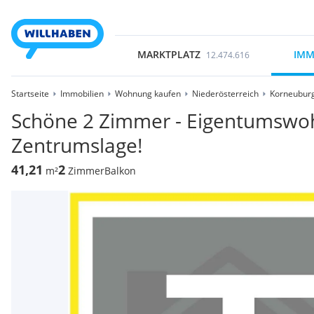
MARKTPLATZ
IMM
12.474.616
Startseite
Immobilien
Wohnung kaufen
Niederösterreich
Korneubur
Schöne 2 Zimmer - Eigentumswo
Zentrumslage!
41,21
2
m²
Zimmer
Balkon