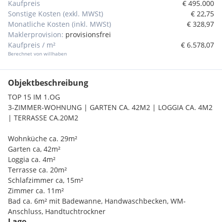
Kaufpreis
€ 495.000
Sonstige Kosten (exkl. MWSt)
€ 22,75
Monatliche Kosten (inkl. MWSt)
€ 328,97
Maklerprovision:
provisionsfrei
Kaufpreis / m²
€ 6.578,07
Berechnet von willhaben
Objektbeschreibung
TOP 15 IM 1.OG
3-ZIMMER-WOHNUNG | GARTEN CA. 42M2 | LOGGIA CA. 4M2
| TERRASSE CA.20M2
Wohnküche ca. 29m²
Garten ca, 42m²
Loggia ca. 4m²
Terrasse ca. 20m²
Schlafzimmer ca, 15m²
Zimmer ca. 11m²
Bad ca. 6m² mit Badewanne, Handwaschbecken, WM-
Anschluss, Handtuchtrockner
Lage
WC ca. 2m² mit Handwaschbecken