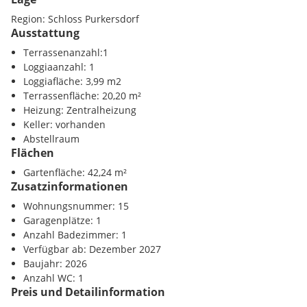
Vorraum ca. 10m²
Region: Schloss Purkersdorf
Abstellraum ca. 2m²
Ausstattung
Terrassenanzahl:1
Die Wohnung bietet eine geräumige Wohnküche mit Ausgang
Loggiaanzahl: 1
auf die Loggia mit ca. 4m² und auf die große Terrasse mit ca.
Loggiafläche: 3,99 m2
20m².
Terrassenfläche: 20,20 m²
Heizung: Zentralheizung
Von der Terrasse aus ist der Garten mit ca. 42m² zu begehen.
Keller: vorhanden
Abstellraum
Vom Vorraum aus sind alle Räume zentral begehbar.
Flächen
Der moderne Grundriss und die hochwertige Ausstattung der
Gartenfläche: 42,24 m²
Zusatzinformationen
Böden mit Parkett und Fliesen bieten hohen Wohnkomfort
und lassen keine Wünsche offen.
Wohnungsnummer: 15
Garagenplätze: 1
Zusätzlich bietet die Wohnung einen Abstellraum.
Anzahl Badezimmer: 1
Verfügbar ab: Dezember 2027
Jeder Wohnung ist ein Einlagerungsraum zugeordnet.
Baujahr: 2026
Anzahl WC: 1
TG-STELLPLÄTZE:
Preis und Detailinformation
Für jede 2 ZI-WE und kleinere 3-ZI-WE ist verpflichtend ein