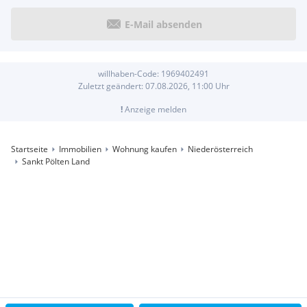
Supermarkt (Billa, Linzerstraße 35) 1 min (Fahrrad) / 4 min (zu
E-Mail absenden
Fuß)
Tabakfachgeschäft (Linzerstraße 2) 1 min (Fahrrad) / 5 min (zu
Fuß)
Post & Bankomat (Linzerstr. 3) 1 min (Fahrrad) / 5 min (zu Fuß)
willhaben-Code:
1969402491
Bäckerei (Friedl, Herrengasse 3) 2 min (Fahrrad) / 7 min (zu
Zuletzt geändert:
07.08.2026, 11:00
Uhr
Fuß)
!
Anzeige melden
Tankstelle m. Shop (Jet, Linzerstr. 25) 2 min (Auto)
Einkaufszentrum ?Auhof Center", Wien 6 min (Auto) / 17 min
(Öffentl. Verkehrsmittel)
Startseite
Immobilien
Wohnung kaufen
Niederösterreich
Sankt Pölten Land
ÄRZTLICHE VERSORGUNG & APOTHEKEN
Allgemeinmediziner (Dr. Martin Rossow) 4 min (zu Fuß)
Apotheke zum Eichberg 1 min (Fahrrad) / 4 min (zu Fuß)
Gesundheitszentrum Purkersdorf 1 min (Fahrrad) / 6 min (zu
Fuß)
St. Josef Krankenhaus, Wien 12 min (Auto)
BILDUNGSEINRICHTUNGEN
Landeskindergarten I (Bad Säckingen-Str. 7) 1 min (Auto) / 5
min (zu Fuß)