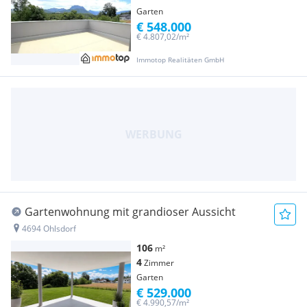
Garten
€ 548.000
€ 4.807,02/m²
Immotop Realitäten GmbH
Gartenwohnung mit grandioser Aussicht
4694 Ohlsdorf
106
m²
4
Zimmer
Garten
€ 529.000
€ 4.990,57/m²