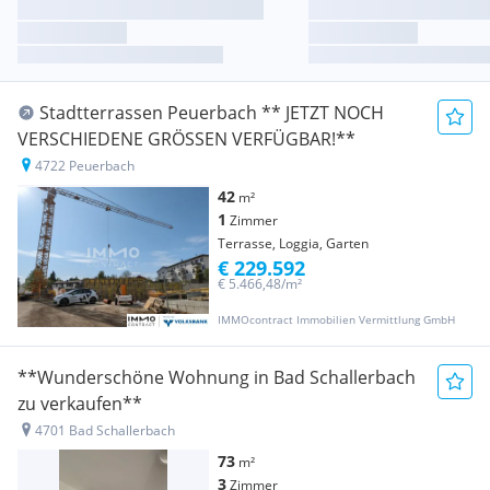
Stadtterrassen Peuerbach ** JETZT NOCH
VERSCHIEDENE GRÖSSEN VERFÜGBAR!**
4722 Peuerbach
42
m²
1
Zimmer
Terrasse, Loggia, Garten
€ 229.592
€ 5.466,48/m²
IMMOcontract Immobilien Vermittlung GmbH
**Wunderschöne Wohnung in Bad Schallerbach
zu verkaufen**
4701 Bad Schallerbach
73
m²
3
Zimmer