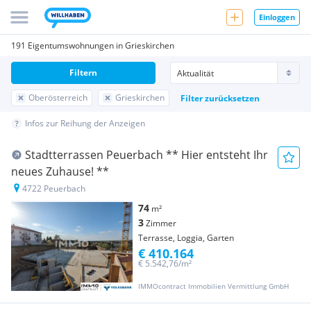
Einloggen
191 Eigentumswohnungen in Grieskirchen
Filtern
Oberösterreich
Grieskirchen
Filter zurücksetzen
Infos zur Reihung der Anzeigen
Stadtterrassen Peuerbach ** Hier entsteht Ihr
neues Zuhause! **
4722 Peuerbach
74
m²
3
Zimmer
Terrasse, Loggia, Garten
€ 410.164
€ 5.542,76/m²
IMMOcontract Immobilien Vermittlung GmbH