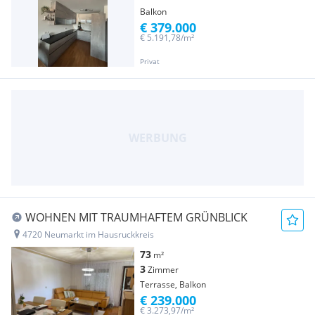
Balkon
€ 379.000
€ 5.191,78/m²
Privat
WOHNEN MIT TRAUMHAFTEM GRÜNBLICK
4720 Neumarkt im Hausruckkreis
73
m²
3
Zimmer
Terrasse, Balkon
€ 239.000
€ 3.273,97/m²