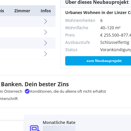
Über dieses Neubauprojekt
eis
Zimmer
Infos
Urbanes Wohnen in der Linzer C
Wohneinheiten
6
Wohnfläche
40–120 m²
Preis
€ 255.500–877.
Ausbaustufe
Schlüsselfertig
Status
Vorankündigun
zum Neubauprojekt
 Banken. Dein bester Zins
in Österreich
Konditionen, die du alleine oft nicht erhältst
nterschrift
Monatliche Rate