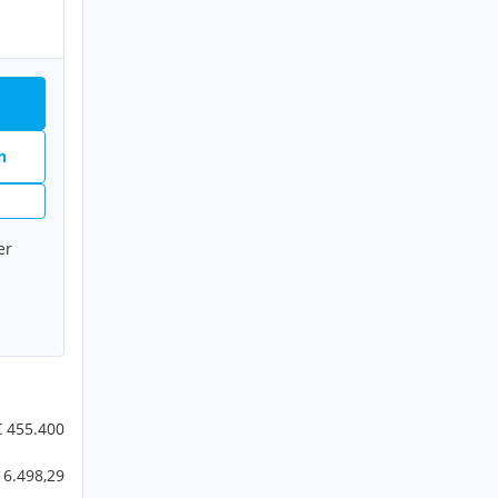
n
er
€ 455.400
 6.498,29