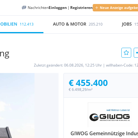
Nachrichten
Einloggen
|
Registrieren
Neue Anzeige aufgeb
OBILIEN
AUTO & MOTOR
JOBS
112.413
205.210
1
ung
Zuletzt geändert:
06.08.2026, 12:25 Uhr
|
willhaben-Code:
1
€ 455.400
€ 6.498,29/m²
GIWOG Gemeinnützige Indus