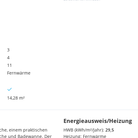
3
4
11
Fernwärme
14,28 m²
Energieausweis/Heizung
̈che, einem praktischen
HWB (kWh/m²/Jahr):
29,5
sche und Badewanne. Der
Heizung:
Fernwärme