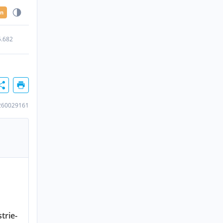
en
5.682
260029161
trie-