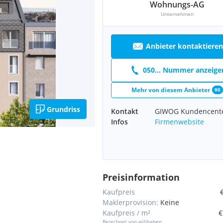
Wohnungs-AG
Unternehmen
Anbieter kontaktieren
050... Nummer anzeige
Mehr von diesem Anbieter
90
Grundriss
Kontakt
GIWOG Kundencent
Infos
Firmenwebsite
Preisinformation
Kaufpreis
Maklerprovision:
Keine
Kaufpreis / m²
€
Berechnet von willhaben