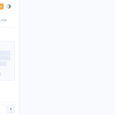
en
5.656