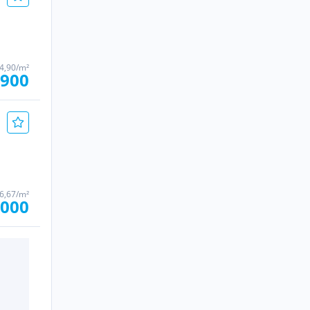
44,90/m²
.900
16,67/m²
.000