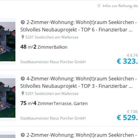
Infos zur Reihung d
2-Zimmer-Wohnung: Wohn(t)raum Seekirchen -
Stilvolles Neubauprojekt - TOP 6 - Finanzierbar mit
der neuen Wohnbauförderung
5201 Seekirchen am Wallersee
48
2
m²
Zimmer
Balkon
€ 6.7
€ 323
Stadtbaumeister Klaus Pürcher GmbH
4-Zimmer-Wohnung: Wohn(t)raum Seekirchen -
Stilvolles Neubauprojekt - TOP 3 - Finanzierbar mit
der neuen Wohnbauförderung
5201 Seekirchen am Wallersee
75
4
m²
Zimmer
Terrasse, Garten
€ 7.0
€ 529
Stadtbaumeister Klaus Pürcher GmbH
2-Zimmer-Wohnung: Wohn(t)raum Seekirchen -