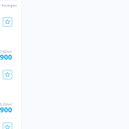
er Anzeigen
47,92/m²
.900
65,33/m²
.900