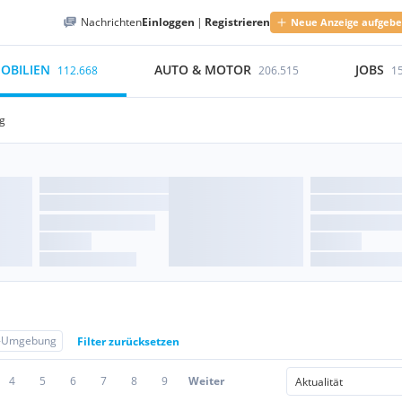
Nachrichten
Einloggen
|
Registrieren
Neue Anzeige aufgeb
OBILIEN
AUTO & MOTOR
JOBS
112.668
206.515
1
g
g-Umgebung
Filter zurücksetzen
4
5
6
7
8
9
Weiter