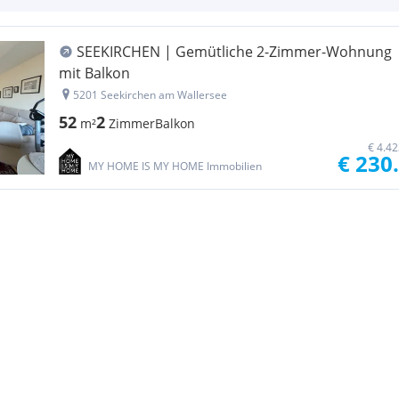
SEEKIRCHEN | Gemütliche 2-Zimmer-Wohnung
mit Balkon
5201 Seekirchen am Wallersee
52
2
m²
Zimmer
Balkon
€ 4.4
€ 230
MY HOME IS MY HOME Immobilien