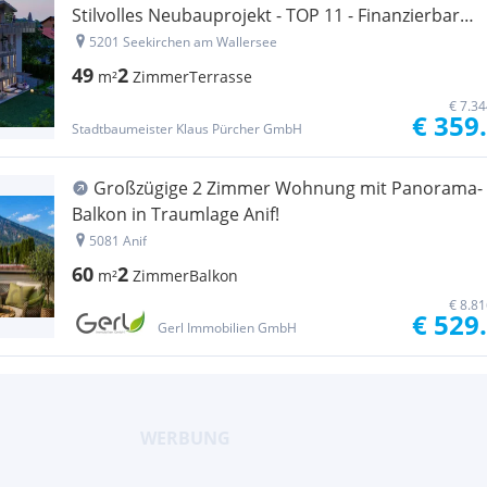
Stilvolles Neubauprojekt - TOP 11 - Finanzierbar
mit der neuen Wohnbauförderung
5201 Seekirchen am Wallersee
49
2
m²
Zimmer
Terrasse
€ 7.3
€ 359
Stadtbaumeister Klaus Pürcher GmbH
Großzügige 2 Zimmer Wohnung mit Panorama-
Balkon in Traumlage Anif!
5081 Anif
60
2
m²
Zimmer
Balkon
€ 8.8
€ 529
Gerl Immobilien GmbH