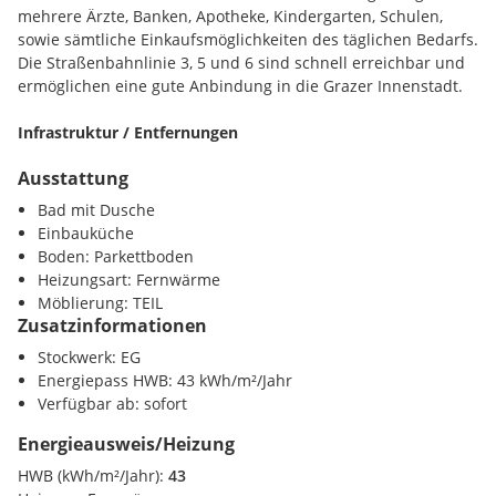
mehrere Ärzte, Banken, Apotheke, Kindergarten, Schulen,
sowie sämtliche Einkaufsmöglichkeiten des täglichen Bedarfs.
Die Straßenbahnlinie 3, 5 und 6 sind schnell erreichbar und
ermöglichen eine gute Anbindung in die Grazer Innenstadt.
Infrastruktur / Entfernungen
Ausstattung
Gesundheit
Arzt <250m
Bad mit Dusche
Apotheke <500m
Einbauküche
Klinik <1000m
Boden: Parkettboden
Krankenhaus <1750m
Heizungsart: Fernwärme
Möblierung: TEIL
Kinder / Schulen
Zusatzinformationen
Schule <250m
Stockwerk: EG
Kindergarten <250m
Energiepass HWB: 43 kWh/m²/Jahr
Universität <250m
Verfügbar ab: sofort
Höhere Schule <500m
Energieausweis/Heizung
Nahversorgung
HWB (kWh/m²/Jahr):
43
Supermarkt <500m