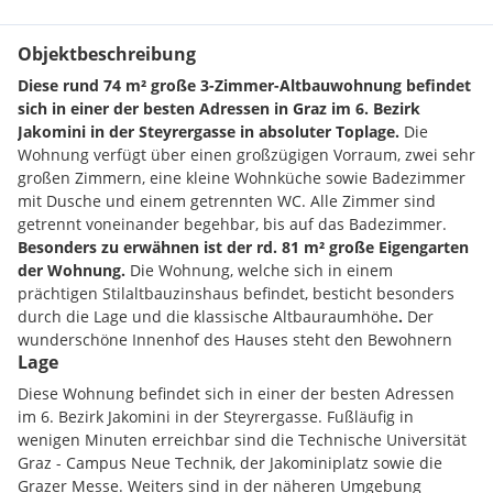
Objektbeschreibung
Diese rund 74 m² große 3-Zimmer-Altbauwohnung befindet
sich in einer der besten Adressen in Graz im 6. Bezirk
Jakomini in der Steyrergasse in absoluter Toplage.
Die
Wohnung verfügt über einen großzügigen Vorraum, zwei sehr
großen Zimmern, eine kleine Wohnküche sowie Badezimmer
mit Dusche und einem getrennten WC. Alle Zimmer sind
getrennt voneinander begehbar, bis auf das Badezimmer.
Besonders zu erwähnen ist der rd. 81 m² große Eigengarten
der Wohnung.
Die Wohnung, welche sich in einem
prächtigen Stilaltbauzinshaus befindet, besticht besonders
durch die Lage und die klassische Altbauraumhöhe
.
Der
wunderschöne Innenhof des Hauses steht den Bewohnern
Lage
zur allgemeinen Mitbenützung zur Verfügung.
Die
Betriebskosten betragen aktuell EUR 165,58 brutto exkl.
Diese Wohnung befindet sich in einer der besten Adressen
Rücklage, Lift und Heizkosten. Die Wohnung wird
im 6. Bezirk Jakomini in der Steyrergasse. Fußläufig in
komfortabel mittels Gasheizung beheizt.
Vor der
wenigen Minuten erreichbar sind die Technische Universität
Liegenschaft gibt es ausreichend Parkmöglichkeiten der
Graz - Campus Neue Technik, der Jakominiplatz sowie die
Blauen Zone
Grazer Messe. Weiters sind in der näheren Umgebung