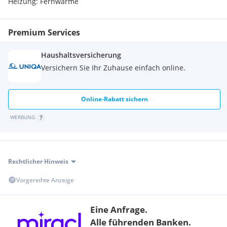
Heizung:
Fernwärme
Bäckerei <250m
Einkaufszentrum <750m
Premium Services
Verkehr
Autobahnanschluss <4000m
Haushaltsversicherung
Bahnhof <1250m
Flughafen <8500m
Versichern Sie Ihr Zuhause einfach online.
Sonstige
Bank <250m
Online-Rabatt sichern
Post <750m
WERBUNG
Polizei <1000m
Rechtlicher Hinweis
Vorgereihte Anzeige
Eine Anfrage.
Alle führenden Banken.