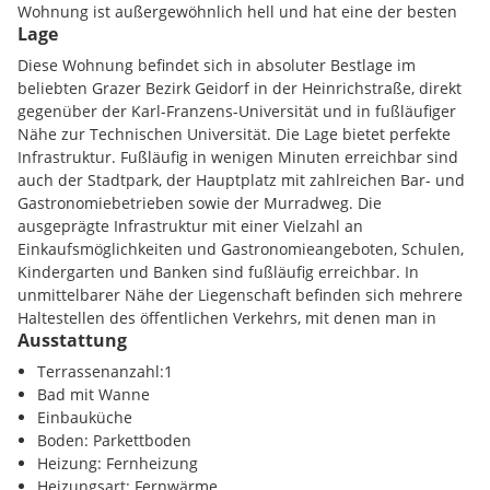
Wohnung ist außergewöhnlich hell und hat eine der besten
Lage
Adressen in Graz. Das Wohnhaus verfügt über einen sehr
gepflegten Innenhof mit Fahrradabstellplätzen, welcher zum
Diese Wohnung befindet sich in absoluter Bestlage im
Entspannen im Freien einlädt. Weiters ist der Wohnung ein
beliebten Grazer Bezirk Geidorf in der Heinrichstraße, direkt
Kellerabteil zugehörig. Die neu errichtete, hochwertige
gegenüber der Karl-Franzens-Universität und in fußläufiger
Tischlerküche ist zusätzlich um EUR 7.500,- zu erwerben.
Nähe zur Technischen Universität. Die Lage bietet perfekte
Optional kann ein KFZ-Tiefgaragen-Stapelabstellplatz um EUR
Infrastruktur. Fußläufig in wenigen Minuten erreichbar sind
32.500,- erworben werden. Die monatlichen Betriebskosten
auch der Stadtpark, der Hauptplatz mit zahlreichen Bar- und
für die Wohnung betragen EUR 227,33 netto inkl. Rücklage
Gastronomiebetrieben sowie der Murradweg. Die
exkl. Heizkosten. Die Betriebskosten des KFZ-
ausgeprägte Infrastruktur mit einer Vielzahl an
Tiefgaragenabstellplatzes werden monatlich mit EUR 21,25
Einkaufsmöglichkeiten und Gastronomieangeboten, Schulen,
netto inkl. Rücklage vorgeschrieben. Die monatlichen
Kindergarten und Banken sind fußläufig erreichbar. In
Heizkosten belaufen sich aktuell auf EUR 101,58 netto. Das
unmittelbarer Nähe der Liegenschaft befinden sich mehrere
Dachgeschoß wurde im Zuge einer Umfassenden Sanierung
Haltestellen des öffentlichen Verkehrs, mit denen man in
2008 unter Bezugnahme von Fördermitteln saniert. Bei einer
Ausstattung
Kürze die Innenstadt erreicht.
Neuvermietung der Wohnung kann einen Nettomietzins von
Terrassenanzahl:1
EUR 820,88 p.m., das sind EUR 9.850,56 p.a. erzielt werden.
Infrastruktur / Entfernungen
Bad mit Wanne
Der erzielbare Nettomietzins des KFZ-Tiefgaragen-
Einbauküche
Stapelabstellplatz beträgt EUR 120,- p.m., das entspricht EUR
Gesundheit
Boden: Parkettboden
1.440,- p.a.. Es besteht die Möglichkeit weitere Wohnungen
Arzt <250m
Heizung: Fernheizung
im Paket zu erwerben.
Apotheke <500m
Heizungsart: Fernwärme