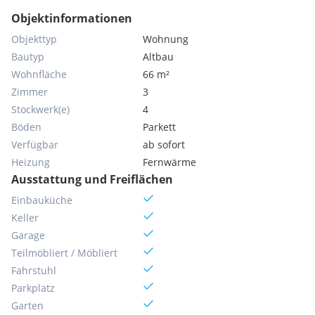
Objektinformationen
Objekttyp
Wohnung
Bautyp
Altbau
Wohnfläche
66 m²
Zimmer
3
Stockwerk(e)
4
Böden
Parkett
Verfügbar
ab sofort
Heizung
Fernwärme
Ausstattung und Freiflächen
Einbauküche
Keller
Garage
Teilmöbliert / Möbliert
Fahrstuhl
Parkplatz
Garten