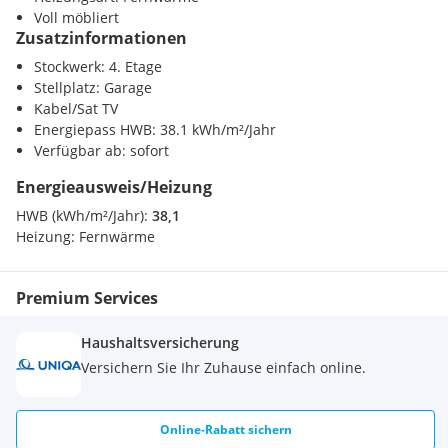
Klinik <500m
Voll möbliert
Krankenhaus <750m
Zusatzinformationen
Stockwerk: 4. Etage
Kinder / Schulen
Stellplatz: Garage
Schule <750m
Kabel/Sat TV
Kindergarten <250m
Energiepass HWB: 38.1 kWh/m²/Jahr
Universität <250m
Verfügbar ab: sofort
Höhere Schule <1250m
Energieausweis/Heizung
Nahversorgung
HWB (kWh/m²/Jahr):
38,1
Supermarkt <500m
Heizung:
Fernwärme
Bäckerei <250m
Einkaufszentrum <1500m
Premium Services
Verkehr
Bahnhof <1250m
Haushaltsversicherung
Autobahnanschluss <5750m
Versichern Sie Ihr Zuhause einfach online.
Sonstige
Bank <250m
Post <500m
Online-Rabatt sichern