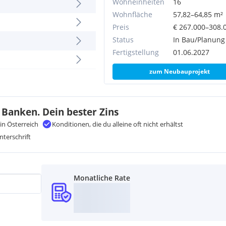
Wohneinheiten
16
Wohnfläche
57,82–64,85 m²
Preis
€ 267.000–308.
Status
In Bau/Planung
Fertigstellung
01.06.2027
zum Neubauprojekt
zzgl. 20% USt
 Banken. Dein bester Zins
in Österreich
Konditionen, die du alleine oft nicht erhältst
nterschrift
Monatliche Rate