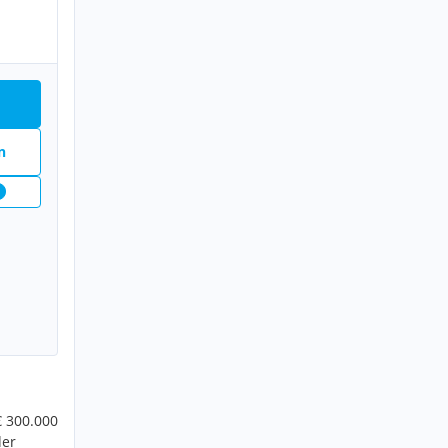
n
1
€ 300.000
der