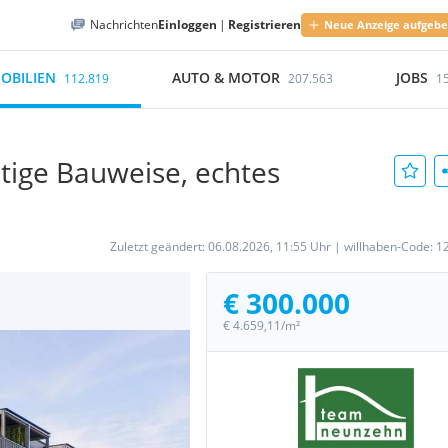
Nachrichten
Einloggen
|
Registrieren
Neue Anzeige aufgeb
OBILIEN
AUTO & MOTOR
JOBS
112.819
207.563
1
tige Bauweise, echtes
Zuletzt geändert:
06.08.2026, 11:55 Uhr
|
willhaben-Code:
1
€ 300.000
€ 4.659,11/m²