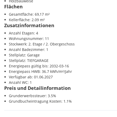
Holzbauweise
Obergeschoss
und gliedert sich in folgende tolle Raumaufteilun
Flächen
Verkehr
Option 1 :
Gesamtfläche: 69,17 m²
Autobahnanschluss <1550m
Kellerfläche: 2.09 m²
Bahnhof <575m
Vorraum: ca. 6,75 m²
Zusatzinformationen
Flughafen <4350m
1. Zimmer: ca. 12,53 m²
Anzahl Etagen: 4
2. Zimmer : ca. 12,32 m²
Sonstige
Wohnungsnummer: 11
Wohnküche: ca. 26,01 m²
Bank <150m
Stockwerk: 2. Etage / 2. Obergeschoss
Bad: ca. 4,46 m²
Post <225m
Anzahl Badezimmer: 1
WC: ca. 2,32 m²
Polizei <1950m
Stellplatz: Garage
Stellplatz: TIEFGARAGE
Energiepass gültig bis: 2032-03-16
Option 2 :
Energiepass HWB: 36.7 kWh/m²/Jahr
Verfügbar ab: 01.06.2027
Vorraum: ca. 5,85 m²
Anzahl WC: 1
1. Zimmer: ca. 12,53 m²
Preis und Detailinformation
2. Zimmer : ca. 12,32 m²
Wohnküche: ca. 22,51 m²
Grunderwerbssteuer: 3.5%
Bad: ca. 3,49 m²
Grundbucheintragung Kosten: 1.1%
WC: ca. 2,32 m²
Abstellraum: ca. 5,04 m²