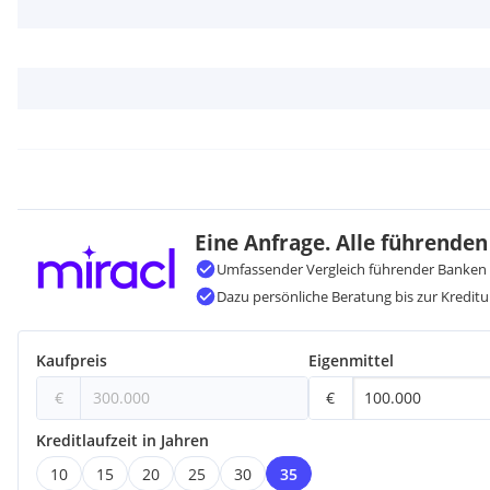
Außenparkplatz Motorrad:
Der Kaufpreis für Endnutzer beläuft sich auf EUR 5.000,00
Der Kaufpreis für Anleger beläuft sich auf EUR 4.450,00 ,-- EUR 
Eine Anfrage. Alle führenden
Infrastruktur
Umfassender Vergleich führender Banken 
Dazu persönliche Beratung bis zur Kreditu
Einkaufsmöglichkeiten 350m
Bank/Geldautomat 300m
Postfiliale 300m
Kaufpreis
Eigenmittel
Kindergarten 850m
€
€
Volksschule 850m
Allgemeinmedizin 400m
Kreditlaufzeit in Jahren
Apotheke 190m
10
15
20
25
30
35
Autobahnauffahrt A9 - 5min. Fahrtzeit