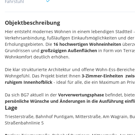
Fahrstuhl
Objektbeschreibung
Hier entsteht modernes Wohnen in einem lebendigen Stadtteil -
Verkehrsanbindung, fußläufigen Einkaufsmöglichkeiten und der 
Erholungsgebieten. Die
16 hochwertigen Wohneinheiten
überz
Grundrissen und
großzügigen Außenflächen
in Form von Terra
Wohnkomfort deutlich erhöhen.
Die klar strukturierte Architektur und offene Wohn-Ess-Bereich
Wohngefühl. Das Projekt bietet Ihnen
3-Zimmer-Einheiten zwis
ruhigem Innenhofblick
- ideal für alle, die ein Maximum an Pri
Da sich BG7 aktuell in der
Vorverwertungsphase
befindet, biet
persönliche Wünsche und Änderungen in die Ausführung einfl
Lage
Sie Ihr zukünftiges Zuhause nach Ihren Vorstellungen und lass
individuellen Eigenheim Wirklichkeit werden.
Triesterstraße, Bahnhof Puntigam, Mitterstraße, Am Wagrain, Bu
Straßenbahnlinie 5
Die Ausstattung entspricht modernen Wohnansprüchen: elegan
hochwertige Materialien sowie energieeffiziente Haustechnik -