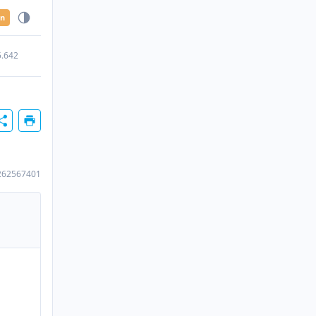
en
5.642
262567401