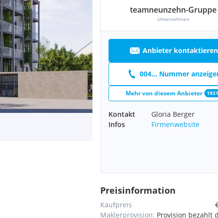
teamneunzehn-Gruppe
Unternehmen
Anbieter kontaktieren
004... Nummer anzeige
Mehr von diesem Anbieter
192
Kontakt
Gloria Berger
Infos
Firmenwebsite
Preisinformation
Kaufpreis
Maklerprovision:
Provision bezahlt 