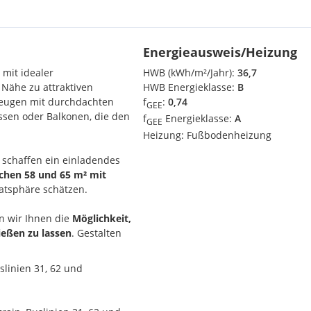
Energieausweis/Heizung
 mit idealer
HWB (kWh/m²/Jahr):
36,7
Nähe zu attraktiven
HWB Energieklasse:
B
eugen mit durchdachten
f
:
0,74
GEE
ssen oder Balkonen, die den
f
Energieklasse:
A
GEE
Heizung:
Fußbodenheizung
e schaffen ein einladendes
chen 58 und 65 m² mit
vatsphäre schätzen.
en wir Ihnen die
Möglichkeit,
ießen zu lassen
. Gestalten
en Sie den Traum vom
slinien 31, 62 und
te Badezimmer,
 inklusive Luftwärmepumpe