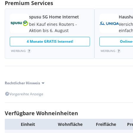
Premium Services
Kaufpreis:
spusu 5G Home Internet
Hausha
bei Kauf eines Routers -
Versic
Der Kaufpreis beläuft sich auf
300.000,00 EUR
für den Endnutze
Aktion bis 6. August
einfach
beläuft sich auf
267.000,00 EUR
Netto zzgl. 20% USt
.
4 Monate GRATIS Internet!
Online-
WERBUNG
WERBUNG
Kaufnebenkosten:
Grunderwerbsteuer: 3,5%
Grundbuchseintragung: 1,1%
Provisionsfrei für den Käufer
Rechtlicher Hinweis
Kaufvertragserstellung: bis zu 3%
Vorgereihte Anzeige
Tiefgaragenstellplatz:
Verfügbare Wohneinheiten
Der Kaufpreis für Endnutzer beläuft sich auf EUR 25.000,00
Einheit
Wohn­fläche
Frei­fläche
Pr
Der Kaufpreis für Anleger beläuft sich auf EUR 22.250,00 ,-- EUR