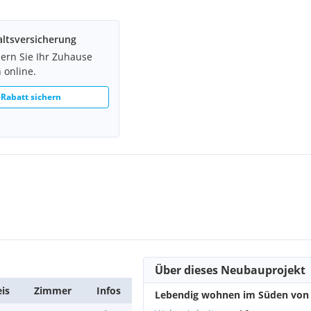
ltsversicherung
hern Sie Ihr Zuhause
r. Der Anlegerkaufpreis
 online.
Rabatt sichern
Über dieses Neubauprojekt
eis
Zimmer
Infos
Lebendig wohnen im Süden von
 zzgl. 20% USt