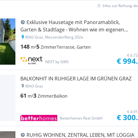
Infos zur Reihung d
Exklu­sive Hause­tage mit Panora­ma­blick,
Garten & Stadt­lage - Wohnen wie im eigenen
Haus"
8042 Graz, Messendorfberg 202a
148
5
m²
Zimmer
Terrasse, Garten
€ 6.7
€ 994
NEXT by GWS
BALKONHIT IN RUHIGER LAGE IM GRÜNEN GRAZ
8043 Graz
61
3
m²
Zimmer
Balkon
€ 4.9
€ 300
Betterhomes Real GmbH
RUHIG WOHNEN, ZENTRAL LEBEN, MIT LOGGIA