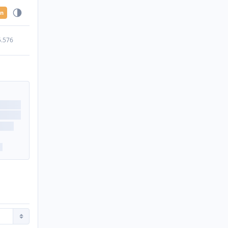
en
5.576