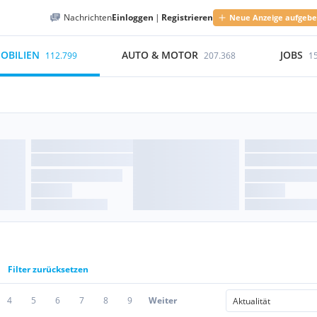
Nachrichten
Einloggen
|
Registrieren
Neue Anzeige aufgeb
OBILIEN
AUTO & MOTOR
JOBS
112.799
207.368
1
Filter zurücksetzen
4
5
6
7
8
9
Weiter