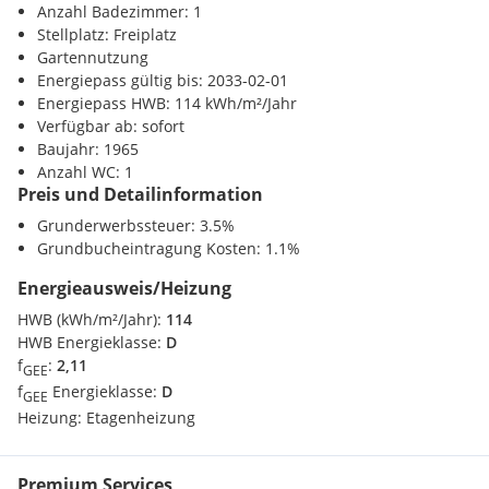
Anzahl Badezimmer: 1
Wohlfühlambiente
Stellplatz: Freiplatz
Gesundheit
Gartennutzung
Arzt <250m
hochwertiger Fischgrätparkett
Energiepass gültig bis: 2033-02-01
Apotheke <500m
Energiepass HWB: 114 kWh/m²/Jahr
Klinik <1250m
frisch gestrichene Wände
Verfügbar ab: sofort
Krankenhaus <1500m
Baujahr: 1965
großzügige Fensterflächen mit Außen-Rollos
Anzahl WC: 1
Kinder / Schulen
Preis und Detailinformation
Schule <500m
sonnige Loggia
Kindergarten <500m
Grunderwerbssteuer: 3.5%
Universität <1250m
Grundbucheintragung Kosten: 1.1%
270°-Panoramablick
Höhere Schule <1000m
Energieausweis/Heizung
Anrainerparkplätze vor der Tür
Nahversorgung
HWB (kWh/m²/Jahr):
114
Supermarkt <250m
HWB Energieklasse:
D
Top Infrastruktur
Bäckerei <250m
f
:
2,11
GEE
Einkaufszentrum <1250m
f
Energieklasse:
D
GEE
eigenes Kellerabteil
Heizung:
Etagenheizung
Verkehr
Bahnhof <1250m
Autobahnanschluss <5250m
Premium Services