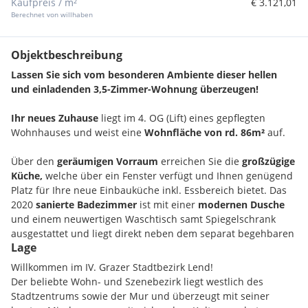
Kaufpreis / m²
€ 3.121,01
Berechnet von willhaben
Objektbeschreibung
Lassen Sie sich vom besonderen Ambiente dieser hellen
und einladenden 3,5-Zimmer-Wohnung überzeugen!
Ihr neues Zuhause
liegt im 4. OG (Lift) eines gepflegten
Wohnhauses und weist eine
Wohnfläche von rd. 86m²
auf.
Über den
geräumigen Vorraum
erreichen Sie die
großzügige
Küche
,
welche über ein Fenster verfügt und Ihnen genügend
Platz für Ihre neue Einbauküche inkl. Essbereich bietet. Das
2020
sanierte Badezimmer
ist mit einer
modernen Dusche
und einem neuwertigen Waschtisch samt Spiegelschrank
ausgestattet und liegt direkt neben dem separat begehbaren
Lage
WC.
Willkommen im IV. Grazer Stadtbezirk Lend!
Der
großzügige Wohnbereich
lässt Ihnen bei der Einrichtung
Der beliebte Wohn- und Szenebezirk liegt westlich des
und Gestaltung Ihrer neuen
Wohlfühloase
viel
Stadtzentrums sowie der Mur und überzeugt mit seiner
Spielraum. Zwei Schlafzimmer
bieten Ihnen viel Platz für die