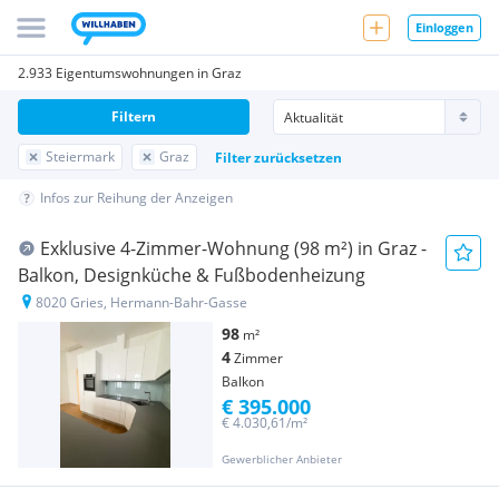
Einloggen
2.933 Eigentumswohnungen in Graz
Filtern
Steiermark
Graz
Filter zurücksetzen
Infos zur Reihung der Anzeigen
Exklusive 4-Zimmer-Wohnung (98 m²) in Graz -
Balkon, Designküche & Fußbodenheizung
8020 Gries, Hermann-Bahr-Gasse
98
m²
4
Zimmer
Balkon
€ 395.000
€ 4.030,61/m²
Gewerblicher Anbieter