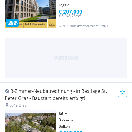
Loggia
€ 207.000
€ 5.048,78/m²
GENEA Projektvermarktungs GmbH
3-Zimmer-Neubauwohnung - in Bestlage St.
Peter Graz - Baustart bereits erfolgt!
8042 Graz
86
m²
3
Zimmer
Balkon