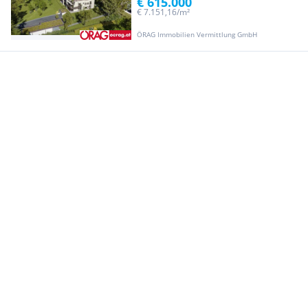
€ 615.000
€ 7.151,16/m²
ÖRAG Immobilien Vermittlung GmbH