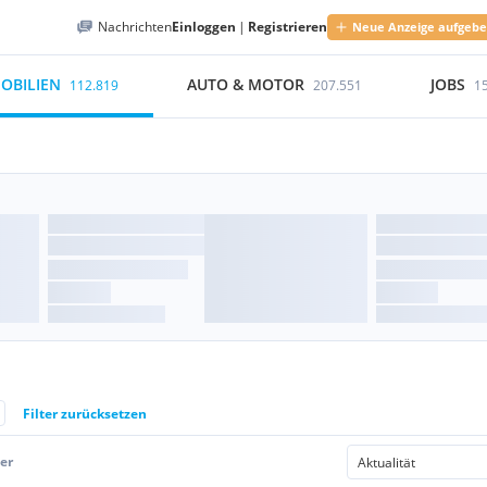
Nachrichten
Einloggen
|
Registrieren
Neue Anzeige aufgeb
OBILIEN
AUTO & MOTOR
JOBS
112.819
207.551
1
Filter zurücksetzen
er