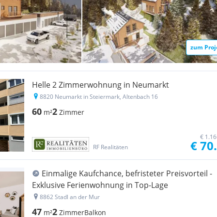
zum Proj
Helle 2 Zimmerwohnung in Neumarkt
8820 Neumarkt in Steiermark, Altenbach 16
60
2
m²
Zimmer
€ 1.1
€ 70
RF Realitäten
Einmalige Kaufchance, befristeter Preisvorteil -
Exklusive Ferienwohnung in Top-Lage
8862 Stadl an der Mur
47
2
m²
Zimmer
Balkon