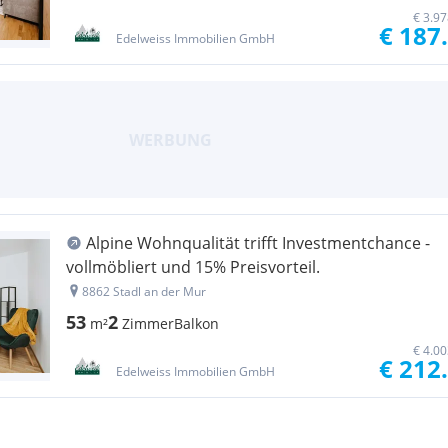
€ 3.9
€ 187
Edelweiss Immobilien GmbH
Alpine Wohnqualität trifft Investmentchance -
vollmöbliert und 15% Preisvorteil.
8862 Stadl an der Mur
53
2
m²
Zimmer
Balkon
€ 4.0
€ 212
Edelweiss Immobilien GmbH