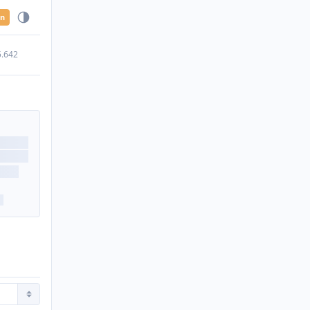
en
5.642