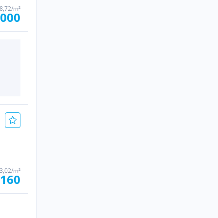
78,72/m²
.000
03,02/m²
.160