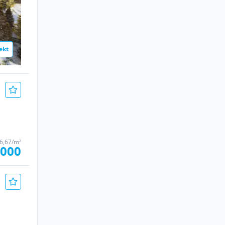
ekt
66,67/m²
.000