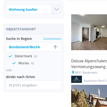
OBJEKTSTANDORT
Suche in Region
Zurücksetzen
Bundesland/Bezirk
Steiermark
42
Deluxe Alpenchalets
Murau
42
Vermietungszwang g
oder
8831 Niederwölz
direkt nach Orten
Auventum Real E
PLZ/Ort eingeben