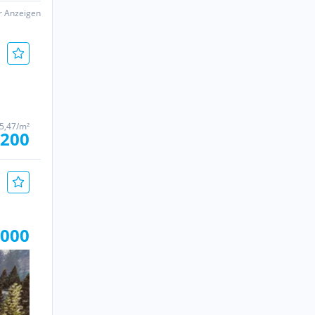
er Anzeigen
75,47/m²
.200
.000