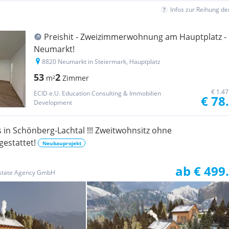
Infos zur Reihung d
Preishit - Zweizimmerwohnung am Hauptplatz -
Neumarkt!
8820 Neumarkt in Steiermark, Hauptplatz
53
2
m²
Zimmer
€ 1.4
ECID e.U. Education Consulting & Immobilien
€ 78
Development
 in Schönberg-Lachtal !!! Zweitwohnsitz ohne
estattet!
Neubauprojekt
ab € 499
state Agency GmbH