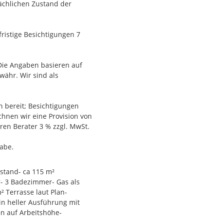
sächlichen Zustand der
eld.
ristige Besichtigungen 7
Die Angaben basieren auf
ähr. Wir sind als
ich
n bereit; Besichtigungen
chnen wir eine Provision von
ren Berater 3 % zzgl. MwSt.
gabe.
stand- ca 115 m²
- 3 Badezimmer- Gas als
² Terrasse laut Plan-
n heller Ausführung mit
en auf Arbeitshöhe-