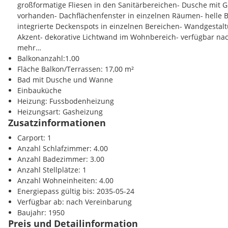
Vereinbaren Sie noch heute Ihren persönlichen Besichtigungste
großformatige Fliesen in den Sanitärbereichen- Dusche mit
vorhanden- Dachflächenfenster in einzelnen Räumen- helle B
integrierte Deckenspots in einzelnen Bereichen- Wandgestalt
Akzent- dekorative Lichtwand im Wohnbereich- verfügbar nac
mehr…
Balkonanzahl:1.00
Fläche Balkon/Terrassen: 17,00 m²
Bad mit Dusche und Wanne
Einbauküche
Heizung: Fussbodenheizung
Heizungsart: Gasheizung
Zusatzinformationen
Carport: 1
Anzahl Schlafzimmer: 4.00
Anzahl Badezimmer: 3.00
Anzahl Stellplätze: 1
Anzahl Wohneinheiten: 4.00
Energiepass gültig bis: 2035-05-24
Verfügbar ab: nach Vereinbarung
Baujahr: 1950
Preis und Detailinformation