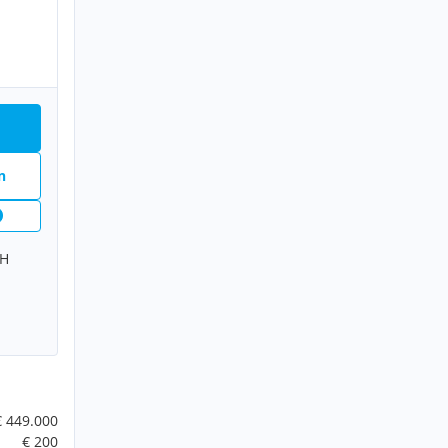
n
bH
€ 449.000
€ 200