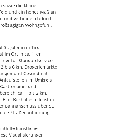
 sowie die kleine
feld und ein hohes Maß an
gen und verbindet dadurch
großzügigen Wohngefühl.
 St. Johann in Tirol
t im Ort in ca. 1 km
rtner für Standardservices
. 2 bis 6 km. Drogeriemärkte
htungen und Gesundheit:
 Anlaufstellen im Umkreis
m.Gastronomie und
ereich, ca. 1 bis 2 km.
ine Bushaltestelle ist in
 Der Bahnanschluss über St.
gionale Straßenanbindung
ohann in Tirol;
ohann in Tirol liegt bei ca.
ithilfe künstlicher
Ortszentren sind
Diese Visualisierungen
rbindet kurze Wege in die