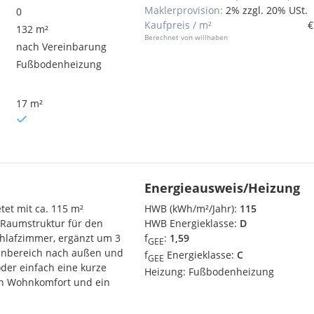
Maklerprovision:
2% zzgl. 20% USt.
0
Kaufpreis / m²
€
132 m²
Berechnet von willhaben
nach Vereinbarung
Fußbodenheizung
17 m²
Energieausweis/Heizung
et mit ca. 115 m²
HWB (kWh/m²/Jahr):
115
 Raumstruktur für den
HWB Energieklasse:
D
chlafzimmer, ergänzt um 3
f
:
1,59
GEE
ohnbereich nach außen und
f
Energieklasse:
C
GEE
oder einfach eine kurze
Heizung:
Fußbodenheizung
en Wohnkomfort und ein