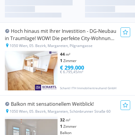
Hoch hinaus mit Ihrer Investition - DG-Neubau
in Traumlage! WOW! Die perfekte City-Wohnung
mit der U-Bahn um´s Eck! Beste öffentliche
1050 Wien, 05. Bezirk, Margareten, Pilgramgasse
Anbindung + Wunderschönes Altbauhaus + TOP
44
m²
Infrastruktur! Jetzt
1
Zimmer
€ 299.000
€ 6.795,45/m²
Schantl ITH Immobilientreuhand GmbH
Balkon mit sensationellem Weitblick!
1050 Wien, 05. Bezirk, Margareten, Schönbrunner Straße 60
32
m²
1
Zimmer
Balkon