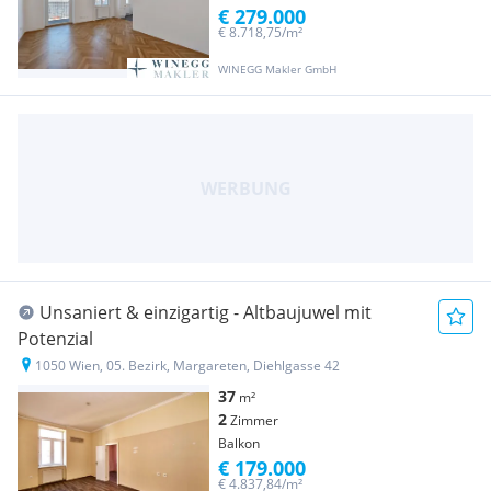
€ 279.000
€ 8.718,75/m²
WINEGG Makler GmbH
Unsaniert & einzigartig - Altbaujuwel mit
Potenzial
1050 Wien, 05. Bezirk, Margareten, Diehlgasse 42
37
m²
2
Zimmer
Balkon
€ 179.000
€ 4.837,84/m²