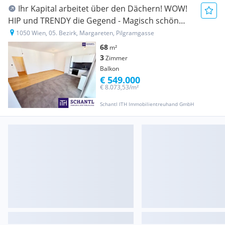
Ihr Kapital arbeitet über den Dächern! WOW!
HIP und TRENDY die Gegend - Magisch schön
das Altbauhaus - TOP Modern die Wohnung!
1050 Wien, 05. Bezirk, Margareten, Pilgramgasse
Balkon baubewilligt + TOP Infrastruktur + Beste
68
m²
öffentliche Anbindung!
3
Zimmer
Balkon
€ 549.000
€ 8.073,53/m²
Schantl ITH Immobilientreuhand GmbH