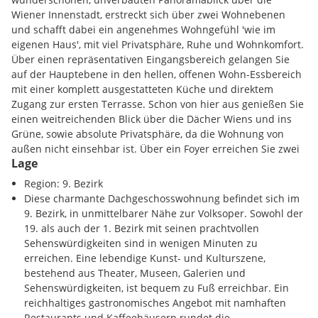
Wiener Innenstadt, erstreckt sich über zwei Wohnebenen
und schafft dabei ein angenehmes Wohngefühl 'wie im
eigenen Haus', mit viel Privatsphäre, Ruhe und Wohnkomfort.
Über einen repräsentativen Eingangsbereich gelangen Sie
auf der Hauptebene in den hellen, offenen Wohn-Essbereich
mit einer komplett ausgestatteten Küche und direktem
Zugang zur ersten Terrasse. Schon von hier aus genießen Sie
einen weitreichenden Blick über die Dächer Wiens und ins
Grüne, sowie absolute Privatsphäre, da die Wohnung von
außen nicht einsehbar ist. Über ein Foyer erreichen Sie zwei
Lage
Schlafzimmer und ein angrenzendes, hochwertig
ausgestattetes Badezimmer. Auch eine Gästetoilette und ein
Region: 9. Bezirk
Abstellraum stehen auf dieser Ebene zur Verfügung. Über
Diese charmante Dachgeschosswohnung befindet sich im
eine offene Treppe gelangen Sie zur oberen Wohnebene,
9. Bezirk, in unmittelbarer Nähe zur Volksoper. Sowohl der
bestehend aus einer großzügigen Galerie mit angrenzendem
19. als auch der 1. Bezirk mit seinen prachtvollen
Badezimmer und Zugang zu einer weiteren, großen
Sehenswürdigkeiten sind in wenigen Minuten zu
vorgelagerten Terrasse mit eindrucksvollem, unverbautem
erreichen. Eine lebendige Kunst- und Kulturszene,
Panoramablick. Bei Bedarf ließe sich durch Einziehen einer
bestehend aus Theater, Museen, Galerien und
kleinen Wand die Galerie einfach in ein weiteres
Sehenswürdigkeiten, ist bequem zu Fuß erreichbar. Ein
Schlafzimmer umwandeln. Die Dachgeschosswohnung
reichhaltiges gastronomisches Angebot mit namhaften
präsentiert sich mit hochwertigen Materialien und moderner,
Restaurants und Kaffeehäusern rundet die