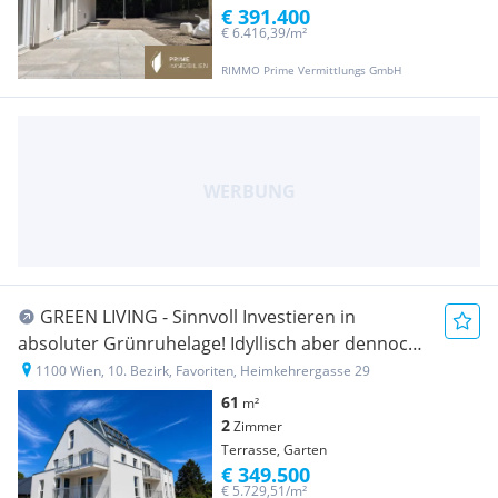
€ 391.400
€ 6.416,39/m²
RIMMO Prime Vermittlungs GmbH
GREEN LIVING - Sinnvoll Investieren in
absoluter Grünruhelage! Idyllisch aber dennoch
zentral!
1100 Wien, 10. Bezirk, Favoriten, Heimkehrergasse 29
61
m²
2
Zimmer
Terrasse, Garten
€ 349.500
€ 5.729,51/m²