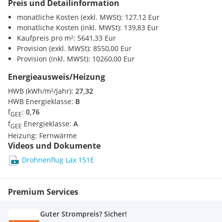
Preis und Detailinformation
Eigentumswohnungen bieten 2-3 Zimmer mit einer
Wohnflächen zwischen 49m² bis 65 m². Jede Einheit
monatliche Kosten (exkl. MWSt): 127,12 Eur
überzeugt mit großzügigen privaten Außenbereichen.
monatliche Kosten (inkl. MWSt): 139,83 Eur
Ein ideales Zuhause für alle, die Wert auf Qualität, Komfort
Kaufpreis pro m²: 5641,33 Eur
und Freiraum legen.
Provision (exkl. MWSt): 8550,00 Eur
Provision (inkl. MWSt): 10260,00 Eur
In der quartierübergreifenden Tiefgarage stehen
liegenschaftseigene Autostellplätze zur Verfügung, sodass
Energieausweis/Heizung
der gesamte Freiraum an der Oberfläche- mit Ausnahme der
HWB (kWh/m²/Jahr):
27,32
Zufahrt für Einsatzfahrzeuge- komplett autofrei gehalten
HWB Energieklasse:
B
werden kann.
f
:
0,76
GEE
f
Energieklasse:
A
GEE
Entdecken Sie Ihre Traumwohnung unter diesem Link:
Heizung:
Fernwärme
https://www.youtube.com/watch?v=jgMFtaeyFDc
Videos und Dokumente
ReLAX 151 E ist ein herausragendes Wohnprojekt im Grünen,
Drohnenflug Lax 151E
das beste Freizeitqualität bietet und nur wenige Gehminuten
vom Naherholungsgebiet Wienerberg entfernt liegt. Es
zeichnet sich neben den durchdacht geplanten und
Premium Services
erstklassig ausgestatteten Wohnungen zudem durch eine
hervorragende öffentliche Anbindung aus, und das
Guter Strompreis? Sicher!
Mobilitätskonzept, welches für das gesamte Areal in Planung