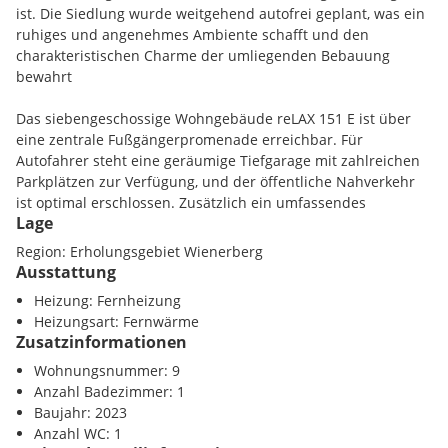
ist. Die Siedlung wurde weitgehend autofrei geplant, was ein
ruhiges und angenehmes Ambiente schafft und den
charakteristischen Charme der umliegenden Bebauung
bewahrt
Das siebengeschossige Wohngebäude reLAX 151 E ist über
eine zentrale Fußgängerpromenade erreichbar. Für
Autofahrer steht eine geräumige Tiefgarage mit zahlreichen
Parkplätzen zur Verfügung, und der öffentliche Nahverkehr
ist optimal erschlossen. Zusätzlich ein umfassendes
Lage
Wegenetz für Fußgänger und Radfahrer ergänzt das
Mobilitätskonzept des Areals.
Region: Erholungsgebiet Wienerberg
Ausstattung
Das Projekt reLAX 151 E, entworfen von Josef Weichenberger
Heizung: Fernheizung
Architects in Zusammenarbeit mit dem international tätigen
Heizungsart: Fernwärme
Architekturbüro u.m.a. architektur zt GmbH und realisiert von
Zusatzinformationen
der GBV »Wohnungseigentum« GmbH, fügt sich harmonisch
in die Umgebung ein und beeindruckt durch ein zeitloses
Wohnungsnummer: 9
und modernes Design.
Anzahl Badezimmer: 1
Baujahr: 2023
Die hochwertigen, freifinanzierten und bezugsfertigen
Anzahl WC: 1