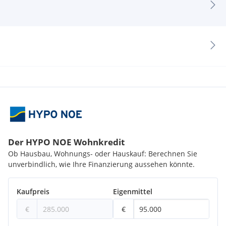
Fazit
Diese Lage in der Laxenburger Straße 151E vereint
städtisches Leben mit der Ruhe eines gut erschlossenen
Wohngebiets. Mit einer Vielzahl an Einkaufsmöglichkeiten,
medizinischen Einrichtungen, Banken, Bildungseinrichtungen
und exzellenten Verkehrsanbindungen ist diese Immobilie
ideal für Familien, Berufstätige und Ruhesuchende geeignet.
Der HYPO NOE Wohnkredit
Ob Hausbau, Wohnungs- oder Hauskauf: Berechnen Sie
unverbindlich, wie Ihre Finanzierung aussehen könnte.
Kaufpreis
Eigenmittel
€
€