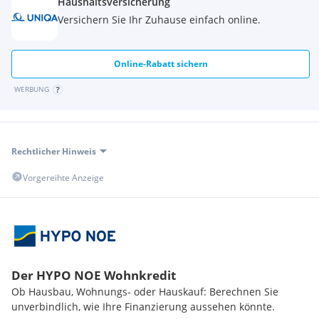
Haushaltsversicherung
*) Beim Preis handelt es sich um einen Richtpreis, der sich
Versichern Sie Ihr Zuhause einfach online.
sowohl nach unten als auch nach oben verändern kann!
Vorbehaltlich Annahme durch den Abgeber!
Online-Rabatt sichern
Der Vermittler ist als Doppelmakler tätig!
WERBUNG
Angaben gemäß gesetzlichem Erfordernis:
Heizwärmebedarf: 42.0 kWh/(m²a)
Klasse Heizwärmebedarf: B
Rechtlicher Hinweis
Faktor Gesamtenergieeffizienz: 1.15
Klasse Faktor Gesamtenergieeffizienz: C
Vorgereihte Anzeige
Der HYPO NOE Wohnkredit
Ob Hausbau, Wohnungs- oder Hauskauf: Berechnen Sie
unverbindlich, wie Ihre Finanzierung aussehen könnte.