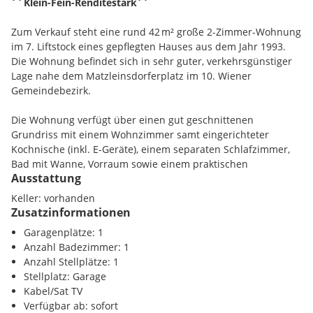
´´Klein-Fein-Renditestark´´
Zum Verkauf steht eine rund 42 m² große 2-Zimmer-Wohnung
im 7. Liftstock eines gepflegten Hauses aus dem Jahr 1993.
Die Wohnung befindet sich in sehr guter, verkehrsgünstiger
Lage nahe dem Matzleinsdorferplatz im 10. Wiener
Gemeindebezirk.
Die Wohnung verfügt über einen gut geschnittenen
Grundriss mit einem Wohnzimmer samt eingerichteter
Kochnische (inkl. E-Geräte), einem separaten Schlafzimmer,
Bad mit Wanne, Vorraum sowie einem praktischen
Ausstattung
Abstellraum. Die Wohnräume sind mit Parkettböden
ausgestattet, die Nassräume sowie der Vorraum sind
Keller: vorhanden
verfliest. Kunststofffenster mit 2-fach Verglasung sorgen für
Zusatzinformationen
gute Energieeffizienz.
Garagenplätze: 1
Anzahl Badezimmer: 1
Durch die Lage im 7. Stock mit Lift bietet die Wohnung einen
Anzahl Stellplätze: 1
weiten, unverbaubaren Ausblick über die Umgebung. Ein
Stellplatz: Garage
Kellerabteil ist der Wohnung zugeordnet. Ein Garagenplatz
Kabel/Sat TV
kann im Haus angemietet werden.
Verfügbar ab: sofort