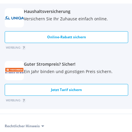
Haushaltsversicherung
Kosten:
Versichern Sie Ihr Zuhause einfach online.
Kaufpreis = 275.000 Euro
Online-Rabatt sichern
WERBUNG
Betriebskosten = 261,18 Euro inkl USt
Rücklage = 94,66 Euro
Guter Strompreis? Sicher!
Ein Jahr binden und günstigen Preis sichern.
Jetzt Tarif sichern
Haben wir Ihr Interesse geweckt ?
WERBUNG
Dann vereinbaren Sie einen Besichtigungstermin.
Rechtlicher Hinweis