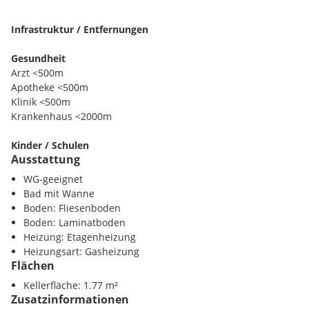
Garten im Innenhof zur Mitbenützung
Infrastruktur / Entfernungen
Kellerabteil vorhanden
Gesundheit
Arzt <500m
Ausrichtung: NO / SW
Apotheke <500m
Klinik <500m
Anbindung: U3 Johnstraße / Hütteldorfer Straße, S45
Krankenhaus <2000m
Breitensee, U6 Burggasse Stadthalle, Straßenbahnlinie 49,
Buslinien 10a und 12a
Kinder / Schulen
Ausstattung
Schule <500m
Umgebung: Schmelz, Meiselmarkt, Stadthalle, Neubaugürtel,
Kindergarten <500m
WG-geeignet
Universität <1000m
Bad mit Wanne
Bezug: nach Rücksprache
Höhere Schule <1000m
Boden: Fliesenboden
Boden: Laminatboden
Nahversorgung
Heizung: Etagenheizung
Supermarkt <500m
Heizungsart: Gasheizung
Wohnung:
Bäckerei <500m
Flächen
Einkaufszentrum <500m
Die Wohnung teilt sich wie folgt auf: Wohnraum mit
Kellerfläche: 1.77 m²
Zusatzinformationen
Küchenzeile, Zimmer 1, Zimmer 2, begehbarer Stauraum,
Verkehr