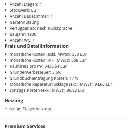
Badezimmer, Kellerabteil
U-Bahn <500m
Anzahl Etagen: 4
Bahnhof <500m
Stockwerk: EG
Der Garten im Innenhof kann mitbenutzt werden.
Autobahnanschluss <5000m
Anzahl Badezimmer: 1
Gartennutzung
Die Küche verfügt über folgende Ausstattung: Ofen, Herd,
Sonstige
Verfügbar ab: nach Rücksprache
Dunstabzug, Mikrowelle, Geschirrspüler, Spüle,
Bank <500m
Baujahr: 1900
Einbauschränke
Post <500m
Anzahl WC: 1
Preis und Detailinformation
Polizei <500m
Das Badezimmer ist mit einem Waschbecken, einer
monatliche Kosten (exkl. MWSt): 358 Eur
Badewanne und einem WC ausgestattet.
monatliche Kosten (inkl. MWSt): 358 Eur
Kaufpreis pro m²: 3436,64 Eur
Grunderwerbssteuer: 3.5%
Grundbucheintragung Kosten: 1.1%
Beheizt wird die Wohnung mittels Gas-Etagenheizung.
Monatliche Reparaturrücklage (excl. MWSt): 94,66 Eur
sonstige Kosten (exkl. MWSt): 96.82 Eur
Heizung
Im Zuge des geplanten Dachgeschossausbaus
Heizung:
Etagenheizung
(voraussichtlich ab 2025) soll auch ein Personenaufzug
eingebaut werden.
Premium Services