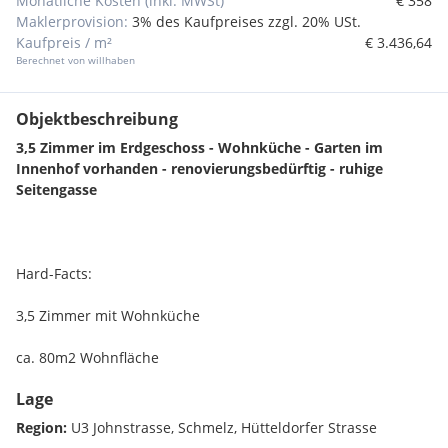
Monatliche Kosten (inkl. MWSt)
€ 358
Maklerprovision:
3% des Kaufpreises zzgl. 20% USt.
Kaufpreis / m²
€ 3.436,64
Berechnet von willhaben
Objektbeschreibung
3,5 Zimmer im Erdgeschoss - Wohnküche - Garten im
Innenhof vorhanden - renovierungsbedürftig - ruhige
Seitengasse
Hard-Facts:
3,5 Zimmer mit Wohnküche
ca. 80m2 Wohnfläche
Lage
Erdgeschosswohnung
Region:
U3 Johnstrasse, Schmelz, Hütteldorfer Strasse
Badezimmer Badewanne und WC