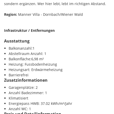
Zurückhaltender Luxus - spürbare Qualität.
sondern ergänzen. Wer hier lebt, lebt im richtigen Abstand.
Harmonie 17 steht für gehobenes Wohnen - reduziert im
Region:
Manner Villa - Dornbach/Wiener Wald
Ausdruck, hochwertig in der Ausführung. Materialien und
Technik folgen einem klaren Prinzip: Substanz statt Show.
Infrastruktur / Entfernungen
Ausstattung
Gesundheit
Edle Böden
Arzt <1000m
Balkonanzahl:1
Apotheke <500m
Abstellraum Anzahl: 1
Edles Eichenparkett, auf Wunsch im französischen
Klinik <2000m
Balkonfläche:6,98 m²
Fischgrätmuster, dazu weiß lasierte Wände, raumhohe
Krankenhaus <1500m
Heizung: Fussbodenheizung
Fenster und Türen. In Harmonie 17 spürt man, wie viel Ruhe
Heizungsart: Erdwärmeheizung
in der Reduktion liegt.
Kinder / Schulen
Barrierefrei
Schule <1500m
Zusatzinformationen
Kindergarten <500m
Garagenplätze: 2
Universität <2000m
Feine Küche
Anzahl Badezimmer: 1
Höhere Schule <3000m
Klimatisiert
Auf Wunsch gestaltet unser Architekturbüro Ihre Küche als
Energiepass HWB: 37.02 kWh/m²/Jahr
Nahversorgung
Unikat - individuell geplant, mit edlen Materialien und
Anzahl WC: 1
Supermarkt <500m