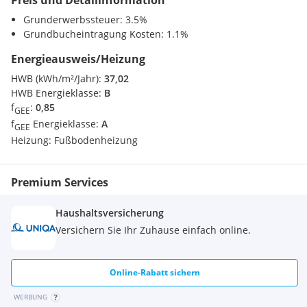
Preis und Detailinformation
modernster Ausstattung.
Bäckerei <500m
Einkaufszentrum <2500m
Grunderwerbssteuer: 3.5%
Grundbucheintragung Kosten: 1.1%
Verkehr
Raffinierte Bäder
Energieausweis/Heizung
U-Bahn <2500m
Bahnhof <2500m
HWB (kWh/m²/Jahr):
37,02
Walk-in-Duschen und Designer-Badewannen, rahmenlose
Autobahnanschluss <5500m
HWB Energieklasse:
B
Spiegel, Armaturen von Dornbracht. Reduziert und
f
:
0,85
GEE
hochwertig.
Sonstige
f
Energieklasse:
A
GEE
Bank <2500m
Heizung:
Fußbodenheizung
Post <500m
Polizei <2500m
Technik. Unsichtbar. Spürbar.
Premium Services
Hochwertiges Gira System, energieeffiziente
Haushaltsversicherung
Fußbodenheizung und Betonkernaktivierung für sanfte
Versichern Sie Ihr Zuhause einfach online.
Deckenkühlung. Komfort, der mitdenkt.
Online-Rabatt sichern
Durchdacht bis ins Detail
WERBUNG