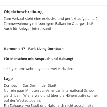
Objektbeschreibung
Zum Verkauf steht eine exklusive und perfekt aufgeteilte 2-
Zimmerwohnung mit sonnigem Balkon im Obergeschoß.
Auch für Anleger interessant!
Harmonie 17 - Park Living Dornbach:
Für Menschen mit Anspruch und Haltung!
19 Eigentumswohnungen in zwei Parkvillen.
Lage
Offen geplant, hochwertig ausgestattet und trotzdem
architektonisch zurückhaltend - damit das Leben im
Dornbach - Das Dorf in der Stadt!
Vordergrund steht.
Nur ein paar Minuten zur American International School,
gleich beim Wienerwald und über die Höhenstraße schnell
auf der Westautobahn.
Ein Zuhause, wo Stadt und Natur sich nicht ausschließen -