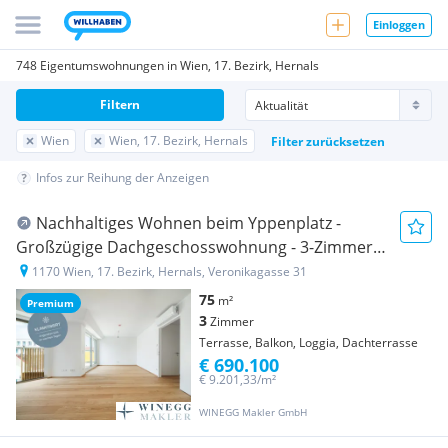
Einloggen
748 Eigentumswohnungen in Wien, 17. Bezirk, Hernals
Filtern
Wien
Wien, 17. Bezirk, Hernals
Filter zurücksetzen
Infos zur Reihung der Anzeigen
Nachhaltiges Wohnen beim Yppenplatz -
Großzügige Dachgeschosswohnung - 3-Zimmer-
Wohntraum
1170 Wien, 17. Bezirk, Hernals, Veronikagasse 31
75
m²
Premium
3
Zimmer
Terrasse, Balkon, Loggia, Dachterrasse
€ 690.100
€ 9.201,33/m²
WINEGG Makler GmbH