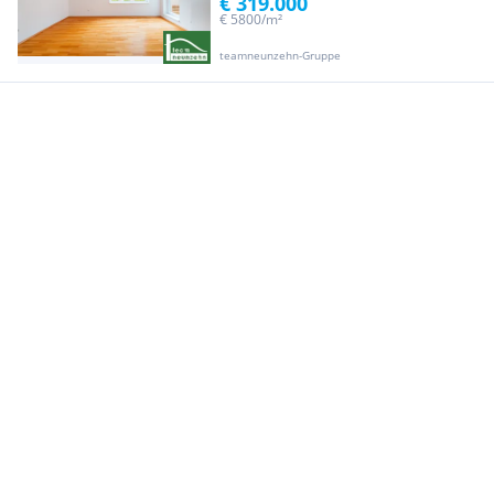
€ 319.000
€ 5800/m²
teamneunzehn-Gruppe