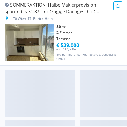
SOMMERAKTION: Halbe Maklerprovision
sparen bis 31.8.! Großzügige Dachgeschoß-
Maisonettewohnung mit Terrasse Nähe AKH
1170 Wien, 17. Bezirk, Hernals
80
m²
2
Zimmer
Terrasse
€ 539.000
€ 6.737,50/m²
Eva Hammertinger Real Estate & Consulting
GmbH