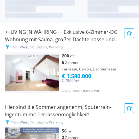
++LIVING IN WÄHRING++ Exklusive 6-Zimmer-DG
Wohnung mit Sauna, großer Dachterrasse und
zwei Balkonen
1180 Wien, 18. Bezirk, Währing
200
m²
6
Zimmer
Terrasse, Balkon, Dachterrasse
€ 1.580.000
€ 7900/m²
City D - Real Estate GmbH
Hier sind die Sommer angenehm, Souterrain-
Eigentum mit Terrassenmöglichkeit!
1180 Wien, 18. Bezirk, Währing
56
m²
2
Zimmer