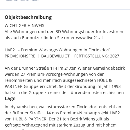
Berechnet von willhaben
Objektbeschreibung
WICHTIGER HINWEIS:
Alle Wohnungen und den 3D Wohnungsfinder für Investoren
als auch Endnutzer finden Sie unter www.live21.at
LIVE21 - Premium-Vorsorge-Wohnungen in Floridsdorf
PROVISIONSFREI | BAUBEWILLIGT | FERTIGSTELLUNG: 2027
An der Brünner Straße 114 im 21.ten Wiener Gemeindebezirk
werden 27 Premium-Vorsorge-Wohnungen von der
renommierten und mehrfach ausgezeichneten HÜBL &
PARTNER Gruppe errichtet. Seit der Gründung im Jahr 1993
hat sich die Gruppe zu einer der führenden österreichischen
Lage
Immobilien- und Anlagegesellschaften entwickelt.
Im dynamischen, wachstumsstarken Floridsdorf entsteht an
der Brünner Straße 114 das Premium-Neubauprojekt LIVE21
ANLEGER:INNEN INFORMATION ZUM PROJEKT:
von HÜBL & PARTNER. Der 21.ten Bezirk Wiens gilt als
// 27 Wohneinheiten im barrierefreien Niedrigenergiehaus
gefragte Wohngegend mit starkem Zuzug und mit hohem
auf sechs Geschoßen mit 2-3-Zimmer-Wohnungen von 52