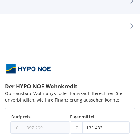
- Die Bilder sind als Beispiele angeführt. Die Aufteilung der
jeweiligen Wohnung ist dem Grundriss zu entnehmen.
Sämtliche Visualisierungen sind Symboldarstellungen und
müssen nicht der Wohnung entsprechen.
Der Kauf ist provisionsfrei für die Käuferin oder den Käufer.
Der HYPO NOE Wohnkredit
Ob Hausbau, Wohnungs- oder Hauskauf: Berechnen Sie
unverbindlich, wie Ihre Finanzierung aussehen könnte.
Kaufpreis
Eigenmittel
€
€