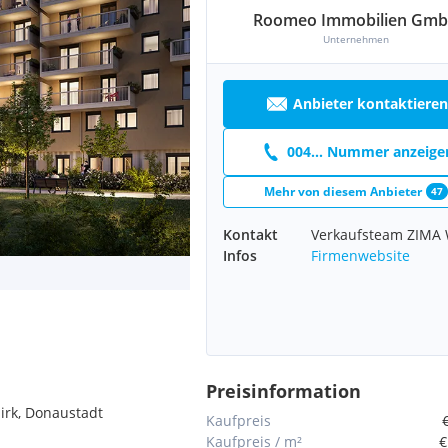
Roomeo Immobilien Gm
Unternehmen
Anbieter kontaktieren
004... Nummer anzeige
Mehr von diesem Anbieter
47
Kontakt
Verkaufsteam ZIMA
Infos
Firmenwebsite
Preisinformation
irk, Donaustadt
Kaufpreis
Kaufpreis / m²
€