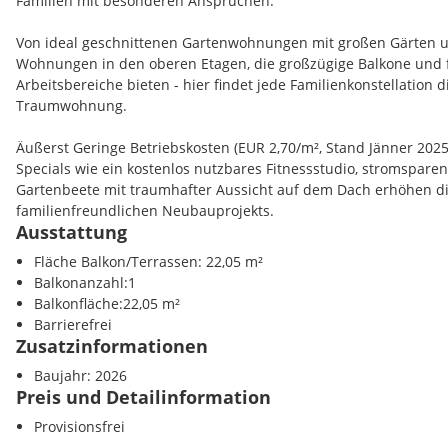
Familien mit besonderen Ansprüchen.
Von ideal geschnittenen Gartenwohnungen mit großen Gärten u
Wohnungen in den oberen Etagen, die großzügige Balkone und f
Arbeitsbereiche bieten - hier findet jede Familienkonstellation 
Traumwohnung.
Äußerst Geringe Betriebskosten (EUR 2,70/m², Stand Jänner 2025
Specials wie ein kostenlos nutzbares Fitnessstudio, stromspar
Gartenbeete mit traumhafter Aussicht auf dem Dach erhöhen die 
familienfreundlichen Neubauprojekts.
Ausstattung
Für die Kleinen gibt es in der Nachbarschaft alles, was das Herz
Fläche Balkon/Terrassen: 22,05 m²
Innenhof mit abwechslungsreichen Spielmöglichkeiten und der 
Balkonanzahl:1
sorgen für Freizeitspaß vor der Haustür. Die unmittelbare Um
Balkonfläche:22,05 m²
zahlreiche weitere Kinderbetreuungs- und Freizeitangebote.
Barrierefrei
Zusatzinformationen
Highlights:
Baujahr: 2026
- Über 60 4-Zimmer und 5-Zimmer Familienwohnungen von 80 - 
Preis und Detailinformation
- Großzügige, über 2 m tiefe Freiflächen in allen Einheiten mit 
- Private Gartenbeete auf dem Dach, außerdem Outdoor-Bereich
Provisionsfrei
- 70 m² großer Fitnessraum mit Freibereich und Yoga-Raum