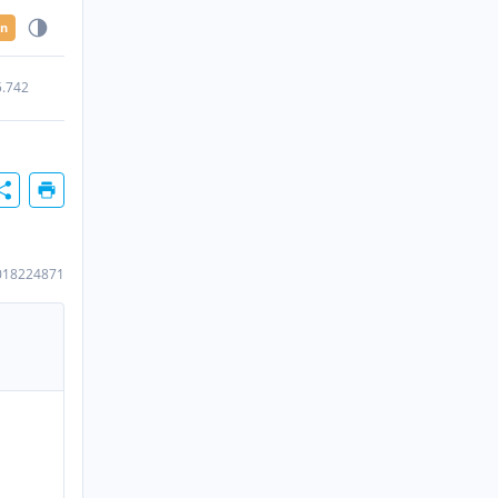
en
5.742
018224871