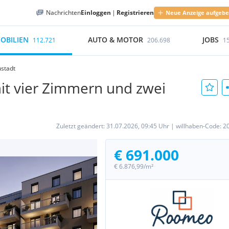
Nachrichten
Einloggen
|
Registrieren
Neue Anzeige aufgeb
OBILIEN
AUTO & MOTOR
JOBS
112.721
206.698
1
ustadt
t vier Zimmern und zwei
Zuletzt geändert:
31.07.2026, 09:45 Uhr
|
willhaben-Code:
2
€ 691.000
€ 6.876,99/m²