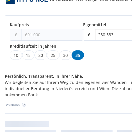
Kaufpreis Tiefgaragenstellplatz ab EUR 29.800,-
Kaufpreis
Eigenmittel
Weitere Wohnungen dieses Neubauprojekts finden Sie unter:
www.roomeo-wohnen.at
€
€
Kreditlaufzeit in Jahren
10
15
20
25
30
35
Persönlich. Transparent. In Ihrer Nähe.
Wir begleiten Sie auf Ihrem Weg zu den eigenen vier Wänden – 
individueller Beratung in Niederösterreich und Wien. Die zuha
ankommen Bank.
WERBUNG