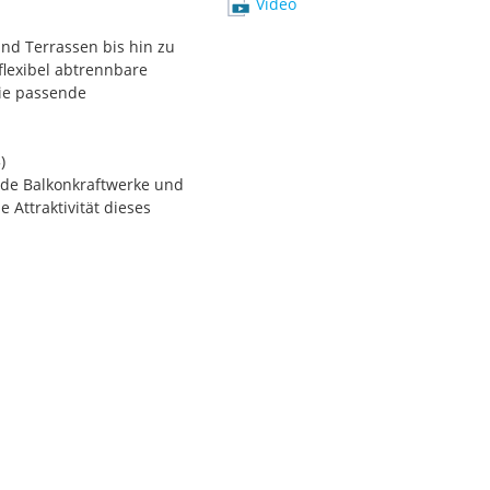
Video
nd Terrassen bis hin zu
lexibel abtrennbare
die passende
)
ende Balkonkraftwerke und
Attraktivität dieses
 begehrt. Ein großer
Ladinigpark direkt nebenan
gebung bietet außerdem
105 m² Nutzfläche
Größen ab 10 m²
 mit Küche und Spielplatz