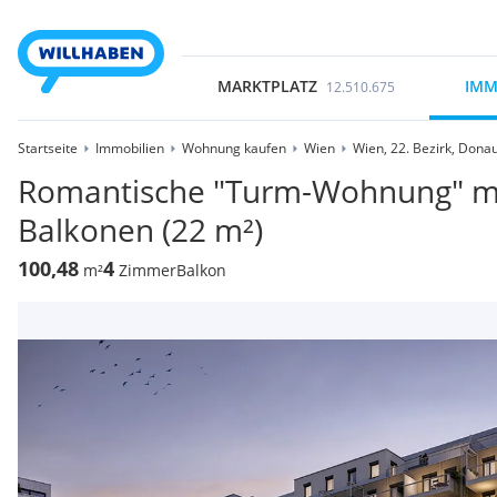
MARKTPLATZ
IMM
12.510.675
Startseite
Immobilien
Wohnung kaufen
Wien
Wien, 22. Bezirk, Dona
Romantische "Turm-Wohnung" mi
Balkonen (22 m²)
100,48
4
m²
Zimmer
Balkon