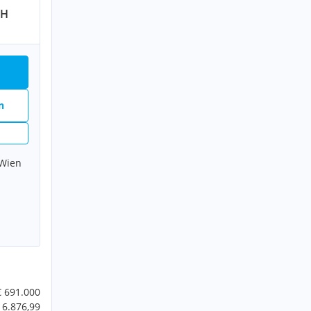
bH
n
 Wien
€ 691.000
 6.876,99