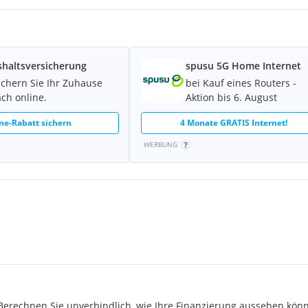
haltsversicherung
spusu 5G Home Internet
e Donau, die Donauinsel
ichern Sie Ihr Zuhause
bei Kauf eines Routers -
Hauptbahnhof bequem
ach online.
Aktion bis 6. August
d raus aus der Stadt.
ne-Rabatt sichern
4 Monate GRATIS Internet!
WERBUNG
sie zusätzlich brauchen oder
en.
 Fahrrad, Lastenfahrrad oder
am Dach
rechnen Sie unverbindlich, wie Ihre Finanzierung aussehen könn