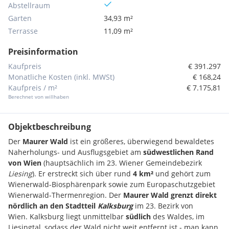
Abstellraum
Garten
34,93 m²
Terrasse
11,09 m²
Preisinformation
Kaufpreis
€ 391.297
Monatliche Kosten (inkl. MWSt)
€ 168,24
Kaufpreis / m²
€ 7.175,81
Berechnet von willhaben
Objektbeschreibung
Der
Maurer Wald
ist ein größeres, überwiegend bewaldetes
Naherholungs- und Ausflugsgebiet am
südwestlichen Rand
von Wien
(hauptsächlich im 23. Wiener Gemeindebezirk
Liesing
). Er erstreckt sich über rund
4 km²
und gehört zum
Wienerwald-Biosphärenpark sowie zum Europaschutzgebiet
Wienerwald-Thermenregion. Der
Maurer Wald grenzt direkt
nördlich an den Stadtteil
Kalksburg
im 23. Bezirk von
Wien. Kalksburg liegt unmittelbar
südlich
des Waldes, im
Liesingtal, sodass der Wald nicht weit entfernt ist - man kann