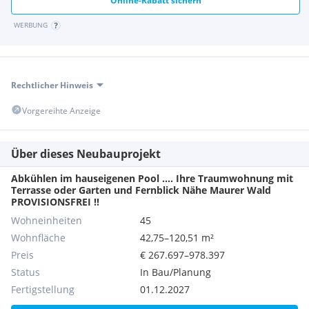
Online-Rabatt sichern
Verfügung:
WERBUNG
Outdoor-Pool (9 x 4 m) mit Liegebereich
Poolhaus mit Sanitärbereich
Rechtlicher Hinweis
Großzügig begrünte Außenanlagen
Vorgereihte Anzeige
Kinderspielplatz
Tiefgarage mit 60 Stellplätzen
Über dieses Neubauprojekt
Abkühlen im hauseigenen Pool .... Ihre Traumwohnung mit
Vorbereitung für E-Ladestationen
Terrasse oder Garten und Fernblick Nähe Maurer Wald
PROVISIONSFREI !!
Einlagerungsräume pro Wohnung
Wohneinheiten
45
Wohnfläche
42,75–120,51 m²
Fahrradabstellraum mit Servicepoint
Preis
€ 267.697–978.397
Die gesamte Anlage wird intensiv begrünt und nach einem
Status
In Bau/Planung
durchdachten Freiraumkonzept gestaltet.
Fertigstellung
01.12.2027