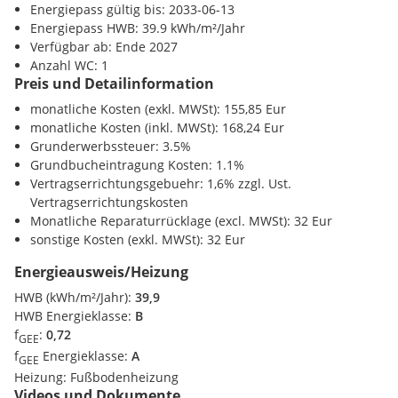
Energiepass gültig bis: 2033-06-13
Ausstattung & Qualität
Energiepass HWB: 39.9 kWh/m²/Jahr
Großer Wert wurde auf hochwertige Materialien und
Verfügbar ab: Ende 2027
moderne Haustechnik gelegt:
Anzahl WC: 1
Preis und Detailinformation
Fußbodenheizung in allen Wohnungen
monatliche Kosten (exkl. MWSt): 155,85 Eur
monatliche Kosten (inkl. MWSt): 168,24 Eur
Kühltemperierung im Sommer über das Heizsystem
Grunderwerbssteuer: 3.5%
Grundbucheintragung Kosten: 1.1%
Energieversorgung mittels Erdwärme (Wärmepumpe)
Vertragserrichtungsgebuehr: 1,6% zzgl. Ust.
Vertragserrichtungskosten
Photovoltaikanlage zur Unterstützung des
Monatliche Reparaturrücklage (excl. MWSt): 32 Eur
Energiehaushalts
sonstige Kosten (exkl. MWSt): 32 Eur
3-fach-verglaste Fenster mit elektrischem Sonnenschutz
Energieausweis/Heizung
HWB (kWh/m²/Jahr):
39,9
Echtholz-Eichenparkett in Wohnräumen
HWB Energieklasse:
B
f
:
0,72
Großformatige Feinsteinzeugfliesen in Bad und WC
GEE
f
Energieklasse:
A
GEE
Sicherheitseingangstüren (WK3)
Heizung:
Fußbodenheizung
Videos und Dokumente