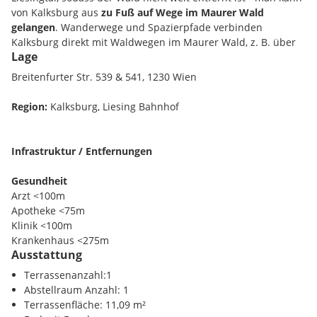
von Kalksburg aus
zu Fuß auf Wege im Maurer Wald
gelangen
. Wanderwege und Spazierpfade verbinden
Kalksburg direkt mit Waldwegen im Maurer Wald, z. B. über
Lage
die
Kalksburger Straße
und kleinere Pfade, die entlang des
Waldrands verlaufen. Vom Ortskern
Kalksburg aus sind
Breitenfurter Str. 539 & 541, 1230 Wien
Waldwege in wenigen Minuten erreichbar
, sodass
Spaziergänge oder Wanderungen ohne lange Zufahrt möglich
Region:
Kalksburg, Liesing Bahnhof
sind.
Kurz gesagt:
Der Maurer Wald liegt
unmittelbar
nördlich von Kalksburg
, ist leicht zu erreichen und bildet
gemeinsam mit den umliegenden Erholungsgebieten einen
Infrastruktur / Entfernungen
direkten, grünen Übergang vom Stadtviertel in den
Wienerwald.
Gesundheit
Arzt <100m
Apotheke <75m
Klinik <100m
Unser Projekt
Kalksburga
ist der ideale Wohnort für
Krankenhaus <275m
Menschen jeden Alters und jeder Haushaltsgröße. Ob Sie
Ausstattung
nach einem langen Arbeitstag, sich im hauseigenen Pool
Kinder / Schulen
Terrassenanzahl:1
abkühlen wollen, oder gemeinsam mit ihrer Familie am
Schule <275m
Abstellraum Anzahl: 1
Balkon sitzen und die Ruhe genießen, für Entspannung ist
Kindergarten <1300m
Terrassenfläche: 11,09 m²
gesorgt. Gleichzeitig bietet die Anlage praktische Extras wie
Universität <5500m