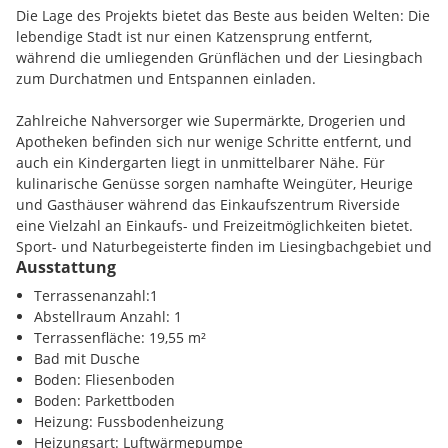
Die Lage des Projekts bietet das Beste aus beiden Welten: Die
Ein separater Abstellraum sorgt für zusätzlichen Stauraum
lebendige Stadt ist nur einen Katzensprung entfernt,
und erhöht den praktischen Wohnkomfort. Ergänzt wird das
während die umliegenden Grünflächen und der Liesingbach
Raumangebot durch ein Gäste-WC sowie ein modern
zum Durchatmen und Entspannen einladen.
ausgestattetes Badezimmer. Der einladende Vorraum
verbindet alle Bereiche der Wohnung funktional und
Zahlreiche Nahversorger wie Supermärkte, Drogerien und
harmonisch.
Apotheken befinden sich nur wenige Schritte entfernt, und
auch ein Kindergarten liegt in unmittelbarer Nähe. Für
Besonders hervorzuheben ist die großzügige Terrasse mit
kulinarische Genüsse sorgen namhafte Weingüter, Heurige
Blick in den begrünten Innenbereich der Wohnanlage. Dieser
und Gasthäuser während das Einkaufszentrum Riverside
sorgt nicht nur für eine angenehme Aufenthaltsqualität im
eine Vielzahl an Einkaufs- und Freizeitmöglichkeiten bietet.
Außenbereich, sondern trägt auch wesentlich zur Ruhe der
Sport- und Naturbegeisterte finden im Liesingbachgebiet und
Wohnung bei, da sie vollständig von der Straße abgewandt
Ausstattung
im neu geschaffenen Stadtpark Atzgersdorf ideale Orte für
liegt.
Spaziergänge, Laufrunden und Erholung. Selbst das beliebte
Terrassenanzahl:1
Liesinger Bad ist mit dem Fahrrad in weniger als zehn
Abstellraum Anzahl: 1
Die Kombination aus nachhaltiger Bauweise, durchdachtem
Minuten erreichbar.
Terrassenfläche: 19,55 m²
Grundriss, lichtdurchfluteten Räumen und der ruhigen
Bad mit Dusche
Innenhoflage macht diese Wohnung zu einem attraktiven
Der nahegelegene Autobus bringt Sie in nur 13 Minuten nach
Boden: Fliesenboden
Zuhause mit hoher Wohnqualität.
Hietzing, und der Schnellbahn-Bahnhof Atzgersdorf ist
Boden: Parkettboden
lediglich eine kurze Spazierstrecke oder eine zweiminütige
Heizung: Fussbodenheizung
Busfahrt entfernt. Von dort aus erreichen Sie die zentralen
Heizungsart: Luftwärmepumpe