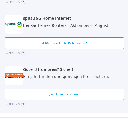
Photovoltaikanlage auf den Dächern erzeugt saubere Energie,
WERBUNG
während Regenwassernutzungssysteme die Grünflächen
effizient bewässern. Diese durchdachten Maßnahmen tragen
spusu 5G Home Internet
dazu bei, die Umwelt zu schonen, die laufenden Kosten zu
bei Kauf eines Routers - Aktion bis 6. August
senken und die Lebensqualität zu erhöhen.
Die Fertigstellung ist für ca. Spätsommer 2027 geplant.
4 Monate GRATIS Internet!
Der Verkauf erfolgt provisionsfrei für den Käufer.
WERBUNG
Guter Strompreis? Sicher!
Ein Jahr binden und günstigen Preis sichern.
Jetzt Tarif sichern
WERBUNG